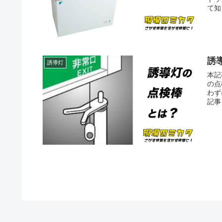
て知
誘
誘導灯
本記
の点
わず
記事