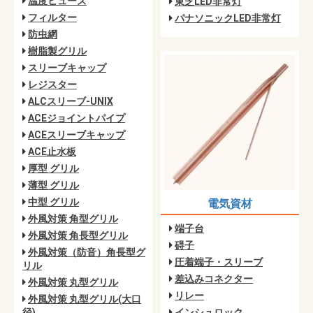
温度ヒューズ
東芝LED非常灯
フィルター
パナソニックLED非常灯
防虫網
樹脂製グリル
スリーブキャップ
レジスター
ALCスリーブ-UNIX
ACEジョイントパイプ
ACEスリーブキャップ
ACE止水板
厚型 グリル
薄型 グリル
中型 グリル
電気資材
外風対策 角型グリル
端子台
外風対策 角長型グリル
碍子
外風対策（防音）角長型グ
圧着端子・スリーブ
リル
差込みコネクター
外風対策 丸型グリル
リレー
外風対策 丸型グリル(大口
径)
インシュロック