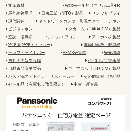
電気資材
配線モール類（マサル工業etc
屋外線路用品
日東工業（NITO）製品
サンワサプライ
通信関連
ネットワークカメラ・監視カメラ・ドアホン
ビジネスホン
タカコム（TAKACOM）製品
空調・換気扇
ルームエアコン
アイホン株製品
冷凍庫(冷凍ストッカー)
喫煙用集塵・脱臭機
ランプ・ライトバー
HEMS分電盤
安全標識
自動火災報知設備
住宅用火災警報器
河村電器産業製品
ジェフコム（JEFCOM）製品
バス・洗面・トイレ
スピーカー
その他資材・消耗品
セール品（在庫あり数量限定）
中古・新古品