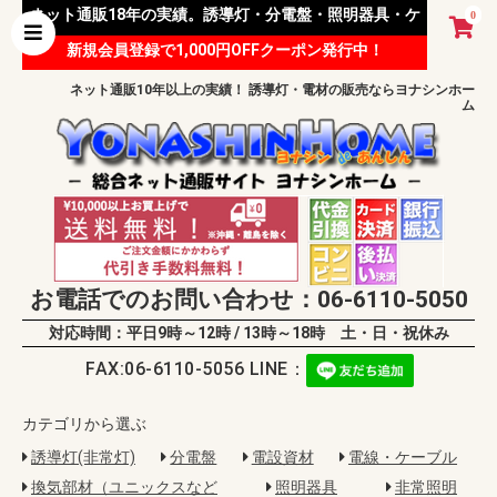
ネット通販18年の実績。誘導灯・分電盤・照明器具・ケ
0
新規会員登録で1,000円OFFクーポン発行中！
ーブル等 様々な資材を取り扱っています。
ネット通販10年以上の実績！ 誘導灯・電材の販売ならヨナシンホー
ム
お電話でのお問い合わせ：06-6110-5050
対応時間：平日9時～12時 / 13時～18時 土・日・祝休み
FAX:06-6110-5056 LINE：
カテゴリから選ぶ
誘導灯(非常灯)
分電盤
電設資材
電線・ケーブル
換気部材（ユニックスなど
照明器具
非常照明