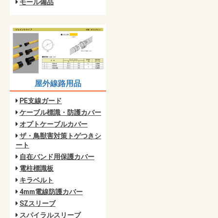
モール備品
屋外線路用品
PE支線ガード
ケーブル標識・防護カバー
オプトケーブルカバー
ザ・鳥獣害対策トゲつきシ
ート
自在バンド用保護カバー
電柱標識板
キラベルト
4mm電線防護カバー
SZスリーブ
スパイラルスリーブ