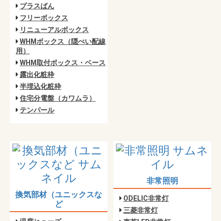
プラスばん
フリーボックス
リニューアルボックス
WHMボックス（隠ぺい配線
用）
WHM取付ボックス・ベース
露出化粧枠
半埋込化粧枠
住宅分電盤（カワムラ）
テンパール
非常照明
換気部材（ユニックスな
ODELIC非常灯
ど
三菱非常灯