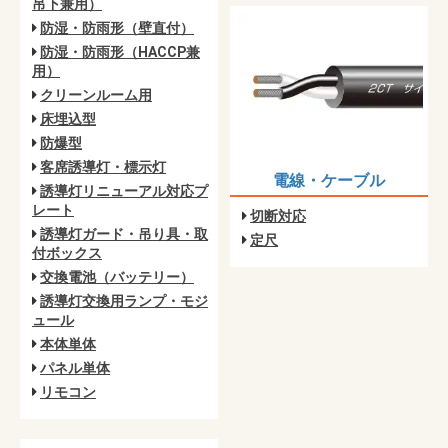
吊下兼用）
防湿・防雨形（壁直付）
防湿・防雨形（HACCP兼
用）
クリーンルーム用
床埋込型
防爆型
客席誘導灯・標示灯
電線・ケーブル
誘導灯リニューアル対応プ
レート
切断対応
誘導灯ガード・吊り具・取
定尺
付ボックス
交換電池（バッテリー）
誘導灯交換用ランプ・モジ
ュール
本体単体
パネル単体
リモコン