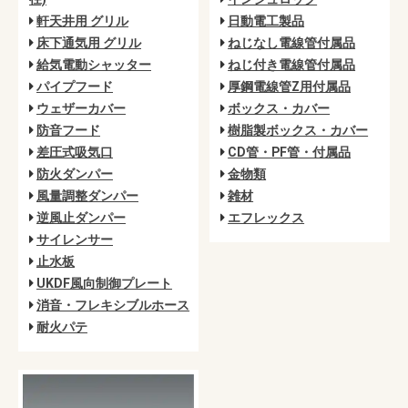
軒天井用 グリル
日動電工製品
床下通気用 グリル
ねじなし電線管付属品
給気電動シャッター
ねじ付き電線管付属品
パイプフード
厚鋼電線管Z用付属品
ウェザーカバー
ボックス・カバー
防音フード
樹脂製ボックス・カバー
差圧式吸気口
CD管・PF管・付属品
防火ダンパー
金物類
風量調整ダンパー
雑材
逆風止ダンパー
エフレックス
サイレンサー
止水板
UKDF風向制御プレート
消音・フレキシブルホース
耐火パテ