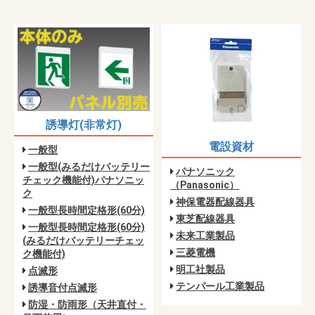
誘導灯(非常灯)
電設資材
一般型
一般型(みるだけバッテリー
パナソニック
チェック機能付)パナソニッ
（Panasonic）
ク
神保電器配線器具
一般型長時間定格形(60分)
東芝配線器具
一般型長時間定格形(60分)
未来工業製品
(みるだけバッテリーチェッ
三菱電機
ク機能付)
明工社製品
点滅形
テンパール工業製品
誘導音付点滅形
防湿・防雨形（天井直付・