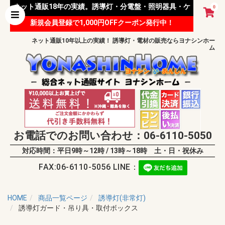
ネット通販18年の実績。誘導灯・分電盤・照明器具・ケ
0
新規会員登録で1,000円OFFクーポン発行中！
ーブル等 様々な資材を取り扱っています。
ネット通販10年以上の実績！ 誘導灯・電材の販売ならヨナシンホー
ム
お電話でのお問い合わせ：06-6110-5050
対応時間：平日9時～12時 / 13時～18時 土・日・祝休み
FAX:06-6110-5056 LINE：
HOME
商品一覧ページ
誘導灯(非常灯)
誘導灯ガード・吊り具・取付ボックス