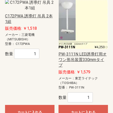
C172PWA 誘導灯 吊具 2本
1組
販売価格: ￥1,518
メーカー：三菱電機
（MITSUBISHI）
型番：
C172PWA
数量
PW-3111N LED誘導灯用オ
ワン形吊装置330mmタイ
プ
販売価格: ￥1,579
メーカー：東芝ライテック
（TOSHIBA）
型番：
PW-3111N
数量
カートに入れる
カートに入れる