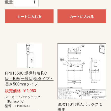
数量
カートに入れる
カートに入れる
FP01550C 誘導灯吊具C
級・B級(一般型)丸タイプ・
長さ500mmタイプ
販売価格: ￥1,953
メーカー：パナソニック
（Panasonic）
BOX1101 埋込ボックス C
型番：
FP01550C
級用