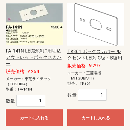
FA-141N LED誘導灯用埋込
TK361 ボックスカバー ル
アウトレットボックスカバ
クセントLEDs C級・B級用
ー
販売価格: ￥297
販売価格: ￥264
メーカー：三菱電機
（MITSUBISHI）
メーカー：東芝ライテック
型番：
TK361
（TOSHIBA）
型番：
FA-141N
数量
数量
カートに入れる
カートに入れる