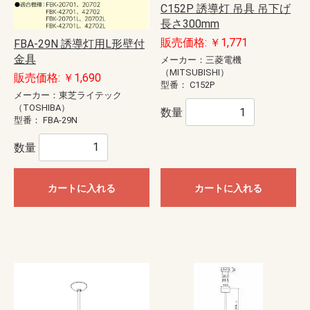
C152P 誘導灯 吊具 吊下げ
長さ300mm
販売価格: ￥1,771
FBA-29N 誘導灯用L形壁付
金具
メーカー：三菱電機
（MITSUBISHI）
販売価格: ￥1,690
型番：
C152P
メーカー：東芝ライテック
（TOSHIBA）
数量
型番：
FBA-29N
数量
カートに入れる
カートに入れる