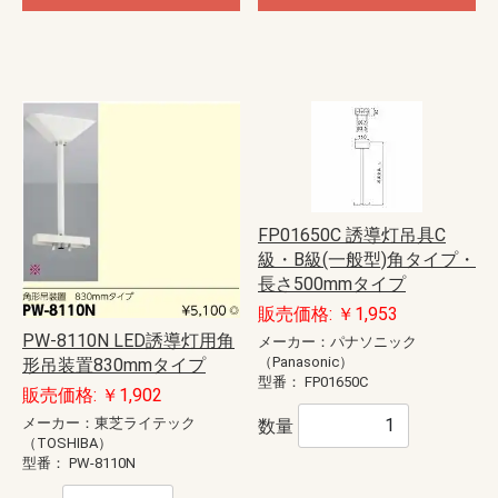
FP01650C 誘導灯吊具C
級・B級(一般型)角タイプ・
長さ500mmタイプ
販売価格: ￥1,953
PW-8110N LED誘導灯用角
メーカー：パナソニック
（Panasonic）
形吊装置830mmタイプ
型番：
FP01650C
販売価格: ￥1,902
メーカー：東芝ライテック
数量
（TOSHIBA）
型番：
PW-8110N