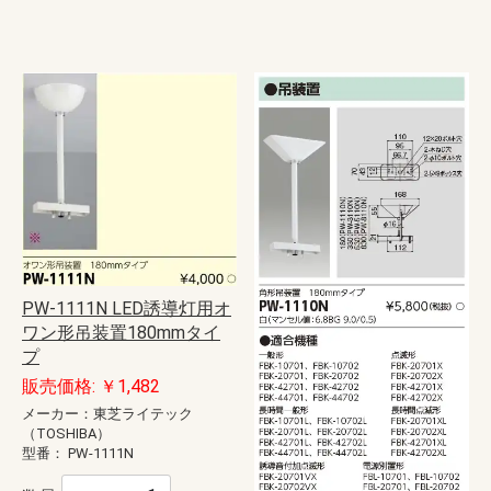
PW-1111N LED誘導灯用オ
ワン形吊装置180mmタイ
プ
販売価格: ￥1,482
メーカー：東芝ライテック
（TOSHIBA）
型番：
PW-1111N