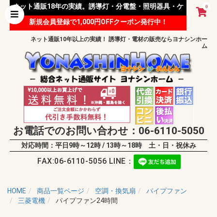
ネット通販18年の実績。誘導灯・分電盤・照明器具・ケ
0
新規会員登録で1,000円OFFクーポン発行中！
ーブル等 様々な資材を取り扱っています。
ネット通販10年以上の実績！ 誘導灯・電材の販売ならヨナシンホー
ム
お電話でのお問い合わせ：06-6110-5050
対応時間：平日9時～12時 / 13時～18時 土・日・祝休み
FAX:06-6110-5056 LINE：
HOME
商品一覧ページ
空調・換気扇
パイプファン
三菱電機
パイプファン24時間