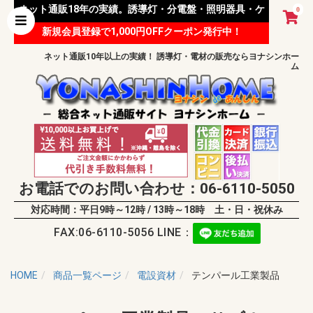
ネット通販18年の実績。誘導灯・分電盤・照明器具・ケ
0
新規会員登録で1,000円OFFクーポン発行中！
ーブル等 様々な資材を取り扱っています。
ネット通販10年以上の実績！ 誘導灯・電材の販売ならヨナシンホー
ム
お電話でのお問い合わせ：06-6110-5050
対応時間：平日9時～12時 / 13時～18時 土・日・祝休み
FAX:06-6110-5056 LINE：
HOME
商品一覧ページ
電設資材
テンパール工業製品