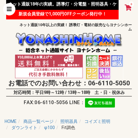
ネット通販18年の実績。誘導灯・分電盤・照明器具・ケ
0
新規会員登録で1,000円OFFクーポン発行中！
ーブル等 様々な資材を取り扱っています。
ネット通販10年以上の実績！ 誘導灯・電材の販売ならヨナシンホー
ム
お電話でのお問い合わせ：06-6110-5050
対応時間：平日9時～12時 / 13時～18時 土・日・祝休み
FAX:06-6110-5056 LINE：
HOME
商品一覧ページ
照明器具
コイズミ照明
ダウンライト
φ100
Fit調色