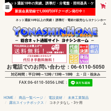
ネット通販18年の実績。誘導灯・分電盤・照明器具・ケ
0
新規会員登録で1,000円OFFクーポン発行中！
ーブル等 様々な資材を取り扱っています。
ネット通販10年以上の実績！ 誘導灯・電材の販売ならヨナシンホー
ム
お電話でのお問い合わせ：06-6110-5050
対応時間：平日9時～12時 / 13時～18時 土・日・祝休み
FAX:06-6110-5056 LINE：
HOME
商品一覧ページ
電設資材
未来工業製品
露出スイッチボックス
コネクタなし・3ケ用