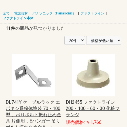
全て
|
電設資材
|
パナソニック（Panasonic）
|
ファクトライン
|
ファクトライン本体
11件
の商品が見つかりました
DL741Y ケーブルラック エ
DH2455 ファクトライン
ポキシ系粉体塗装 70・100
200・100・60・30 化粧フ
型， 吊りボルト振れ止め金
ランジ
具 片側用，Eハンガー 吊り
販売価格: ￥1,766