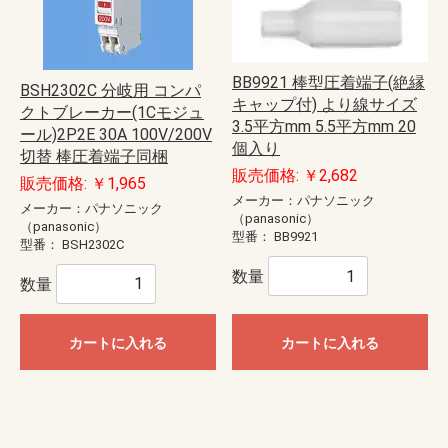
BB9921 棒型圧着端子(絶縁
BSH2302C 分岐用 コンパ
キャップ付) より線サイズ
クトブレーカー(1Cモジュ
3.5平方mm 5.5平方mm 20
ール)2P2E 30A 100V/200V
個入り
切替 棒圧着端子同梱
販売価格: ￥2,682
販売価格: ￥1,965
メーカー：パナソニック
メーカー：パナソニック
（panasonic）
（panasonic）
型番：
BB9921
型番：
BSH2302C
数量
数量
カートに入れる
カートに入れる