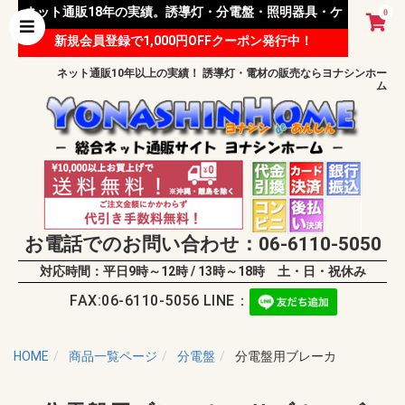
ネット通販18年の実績。誘導灯・分電盤・照明器具・ケ
0
新規会員登録で1,000円OFFクーポン発行中！
ーブル等 様々な資材を取り扱っています。
ネット通販10年以上の実績！ 誘導灯・電材の販売ならヨナシンホー
ム
お電話でのお問い合わせ：06-6110-5050
対応時間：平日9時～12時 / 13時～18時 土・日・祝休み
FAX:06-6110-5056 LINE：
HOME
商品一覧ページ
分電盤
分電盤用ブレーカ