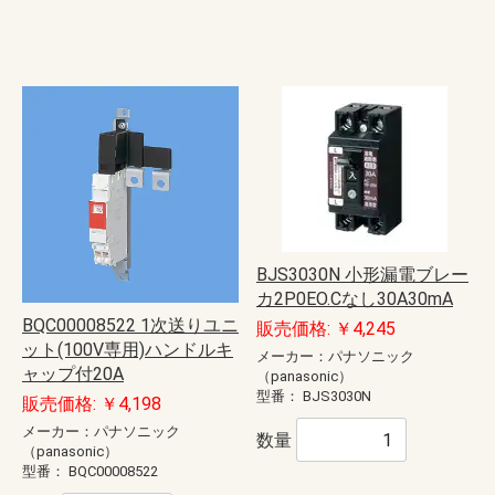
BJS3030N 小形漏電ブレー
カ2P0EO.Cなし30A30mA
BQC00008522 1次送りユニ
販売価格: ￥4,245
ット(100V専用)ハンドルキ
メーカー：パナソニック
ャップ付20A
（panasonic）
型番：
BJS3030N
販売価格: ￥4,198
メーカー：パナソニック
数量
（panasonic）
型番：
BQC00008522