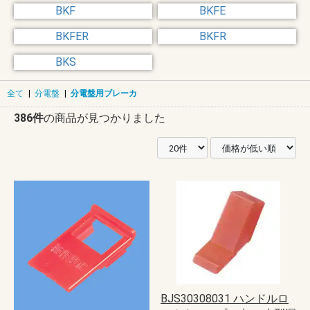
BKF
BKFE
BKFER
BKFR
BKS
全て
|
分電盤
|
分電盤用ブレーカ
386件
の商品が見つかりました
BJS30308031 ハンドルロ