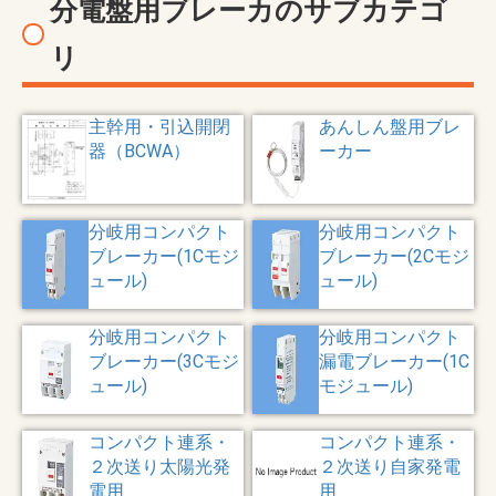
分電盤用ブレーカのサブカテゴ
リ
主幹用・引込開閉
あんしん盤用ブレ
器（BCWA）
ーカー
分岐用コンパクト
分岐用コンパクト
ブレーカー(1Cモジ
ブレーカー(2Cモジ
ュール)
ュール)
分岐用コンパクト
分岐用コンパクト
ブレーカー(3Cモジ
漏電ブレーカー(1C
ュール)
モジュール)
コンパクト連系・
コンパクト連系・
２次送り太陽光発
２次送り自家発電
電用
用