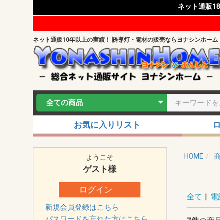
ネット通販1
ネット通販10年以上の実績！ 誘導灯・電材の販売ならヨナシンホーム
お気に入りリスト
HOME
ようこそ
ゲスト
様
ログイン
全て
|
電
新規会員登録はこちら
パスワードを忘れた方はこちら