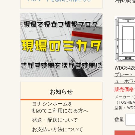
7件
の商
WDG542
プレート 
ューホワ
販売価格: 
お知らせ
メーカー：
（TOSHIB
ヨナシンホームを
型番：
WDG
初めてご利用になる方へ
数量
発送・配送について
お支払い方法について