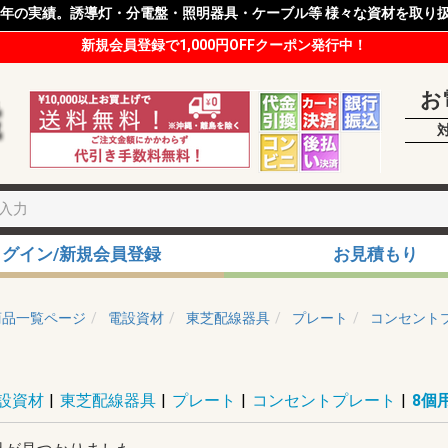
8年の実績。誘導灯・分電盤・照明器具・ケーブル等 様々な資材を取り
新規会員登録で1,000円OFFクーポン発行中！
お
ログイン/新規会員登録
お見積もり
商品一覧ページ
電設資材
東芝配線器具
プレート
コンセント
設資材
|
東芝配線器具
|
プレート
|
コンセントプレート
|
8個