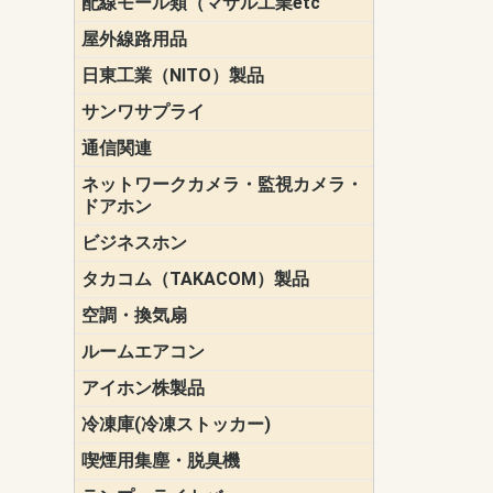
配線モール類（マサル工業etc
壁面用配線
光ファイバ
その他壁面
メタルモー
メタルエフ
ダクトモー
床面用配線
モール備品
エフ）
ー・Gモール
屋外線路用品
PE支線ガー
ケーブル標
オプトケー
ザ・鳥獣害
自在バンド
電柱標識板
キラベルト
4mm電線防
SZスリーブ
スパイラル
支線ガード
保護カバー
日東工業（NITO）製品
カバースイ
キャビネッ
小型動力分
システムラ
端子台
盤用パーツ
プラボック
ブレーカ
サンワサプライ
ペリフェラ
タップ・UP
ケーブル
インク・用
アクセサリ
LAN
DOS／Vパ
通信関連
保安器
プロテクタ
ローゼット
工具・試験
端子取付金
端子板
端末装置
配線用金具
モジュラー
LAN圧着工
ルータ
エッジスイ
ネットワークカメラ・監視カメラ・
NSK（日本
パナソニック(P
ドアホン
ビジネスホン
日立（HITAC
ナカヨ
NEC
OKI
ヘッドセッ
ヤコブイェ
タカコム（TAKACOM）製品
通話録音
留守番電話
音声応答転
緊急情報伝
日課放送
空調・換気扇
標準換気扇
ダクト換気
有圧換気扇
インダクト
パイプファ
シロッコフ
斜流ダクト
エアカーテ
システム部
ルームエアコン
三菱電機(MIT
ダイキン(DAI
アイホン株製品
テレビドア
ドアホン親
ドアホン子
冷凍庫(冷凍ストッカー)
喫煙用集塵・脱臭機
スモークダ