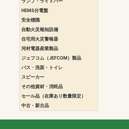
ランプ・ライトバー
パナソニック(P
東芝ライテ
ENDO（遠
三菱電機
HEMS分電盤
マルチ通信
安全標識
誘導標識
自動火災報知設備
パナソニック（
ホーチキ（HO
能美防災（N
ニッタン（NI
住宅用火災警報器
けむり当番
ねつ当番
ガス当番
河村電器産業製品
キャビネッ
動力分電盤
ジェフコム（JEFCOM）製品
LANツール
LEDイルミ
アンカー・
エアコン部
ケーブル保
ケーブル索
リール
作業工具
作業用照明
切削工具
収納機器・
検電器・計
腰回り品・
通線工具
電設化成品
高所作業ポ
パーツ＆ツ
バス・洗面・トイレ
便座
スピーカー
天井スピー
壁掛型スピ
ホーンスピ
コラムスピ
コンパクト
モニタース
インテリア
スピーカー
防滴型スピ
ホール用ス
マルチユー
その他資材・消耗品
ビニールテープ
自己融着テ
養生テープ
丸エフ
ネオシール
セール品（在庫あり数量限定）
照明器具
換気スイッ
ランプ・電
その他資材
中古・新古品
配線器具
照明器具