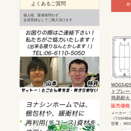
よくあるご質問
カ
個人様、業者様問わず
会員登録なしでご購入頂けます
WDG542
トプレート
簡易耐火
販売価格: 
メーカー：
（TOSHIB
型番：
WDG