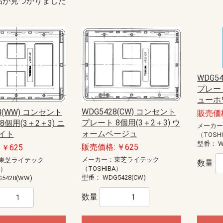
品が見つかりました
WDG5
プレート
ューホ
WDG5428(CW) コンセント
8(WW) コンセント
販売価格
プレート 8個用(3＋2＋3) ウ
8個用(3＋2＋3) ニ
メーカ
ォームベージュ
イト
（TOSH
型番：
W
販売価格: ￥625
￥625
メーカー：東芝ライテック
東芝ライテック
数量
（TOSHIBA）
A）
型番：
WDG5428(CW)
5428(WW)
数量