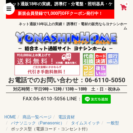
ネット通販18年の実績。誘導灯・分電盤・照明器具・ケ
0
新規会員登録で1,000円OFFクーポン発行中！
ーブル等 様々な資材を取り扱っています。
ネット通販10年以上の実績！ 誘導灯・電材の販売ならヨナシンホー
ム
お電話でのお問い合わせ：06-6110-5050
対応時間：平日9時～12時 / 13時～18時 土・日・祝休み
FAX:06-6110-5056 LINE：
HOME
商品一覧ページ
電設資材
パナソニック（Panasonic）
タイムスイッチ
一般型
ボックス型（電源コード・コンセント付）