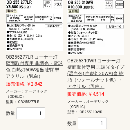
OB255277LR コーナー灯
OB255310WR コーナー灯
壁面取付専用 非調光・電球
壁面取付専用 非調光タイプ
色 白熱灯60W相当 密閉型
(温白色) 白熱灯30W相当 樹
アクリル（乳白）
脂（ウォールナット色）・
販売価格: ￥2,842
アクリル（乳白）
メーカー：オーデリック
販売価格: ￥4,514
（ODELIC）
メーカー：オーデリック
型番：
OB255277LR
（ODELIC）
型番：
OB255310WR
数量
数量