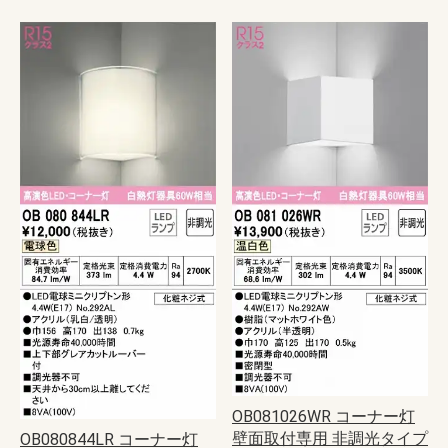
OB081026WR コーナー灯
壁面取付専用 非調光タイプ
OB080844LR コーナー灯