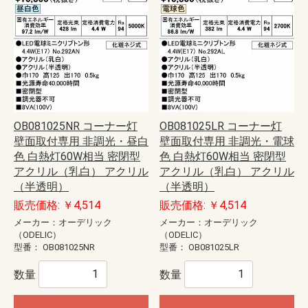
OB081025NR コーナー灯
OB081025LR コーナー灯
壁面取付専用 非調光・昼白
壁面取付専用 非調光・電球
色 白熱灯60W相当 密閉型
色 白熱灯60W相当 密閉型
アクリル（乳白） アクリル
アクリル（乳白） アクリル
（半透明）
（半透明）
販売価格: ￥4,514
販売価格: ￥4,514
メーカー：オーデリック
メーカー：オーデリック
（ODELIC）
（ODELIC）
型番：
OB081025NR
型番：
OB081025LR
数量
数量