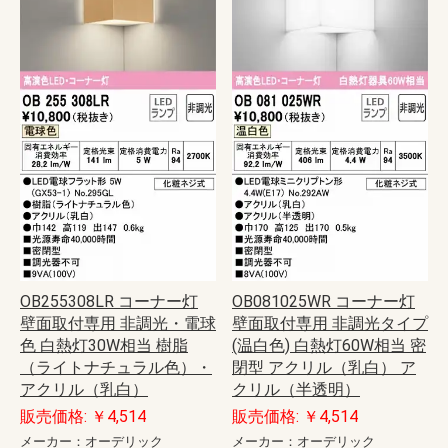
OB255308LR コーナー灯
OB081025WR コーナー灯
壁面取付専用 非調光・電球
壁面取付専用 非調光タイプ
色 白熱灯30W相当 樹脂
(温白色) 白熱灯60W相当 密
（ライトナチュラル色）・
閉型 アクリル（乳白） ア
アクリル（乳白）
クリル（半透明）
販売価格: ￥4,514
販売価格: ￥4,514
メーカー：オーデリック
メーカー：オーデリック