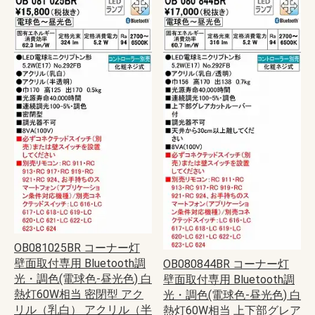
OB081025BR コーナー灯
壁面取付専用 Bluetooth調
OB080844BR コーナー灯
光・調色(電球色-昼光色) 白
壁面取付専用 Bluetooth調
熱灯60W相当 密閉型 アク
光・調色(電球色-昼光色) 白
リル（乳白） アクリル（半
熱灯60W相当 上下部グレア