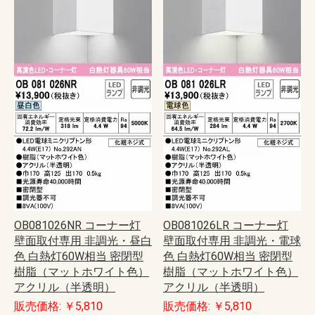
OB081026NR コーナー灯
OB081026LR コーナー灯
壁面取付専用 非調光・昼白
壁面取付専用 非調光・電球
色 白熱灯60W相当 密閉型
色 白熱灯60W相当 密閉型
樹脂（マットホワイト色）
樹脂（マットホワイト色）
アクリル（半透明）
アクリル（半透明）
販売価格: ￥5,810
販売価格: ￥5,810