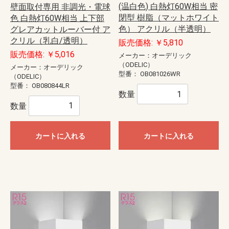
(温白色) 白熱灯60W相当 密
壁面取付専用 非調光・電球
閉型 樹脂（マットホワイト
色 白熱灯60W相当 上下部
色） アクリル（半透明）
グレアカットルーバー付 ア
クリル（乳白/透明）
販売価格: ￥5,810
販売価格: ￥5,016
メーカー：オーデリック
（ODELIC）
メーカー：オーデリック
型番：
OB081026WR
（ODELIC）
型番：
OB080844LR
数量
数量
カートに入れる
カートに入れる