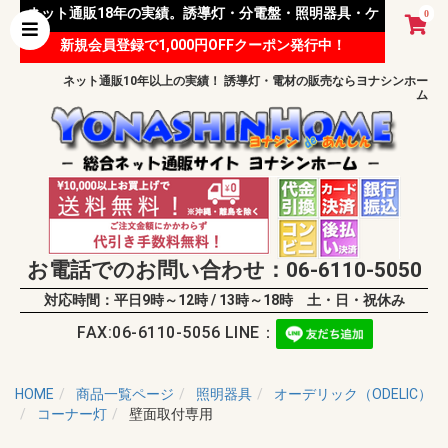
ネット通販18年の実績。誘導灯・分電盤・照明器具・ケ
0
新規会員登録で1,000円OFFクーポン発行中！
ーブル等 様々な資材を取り扱っています。
ネット通販10年以上の実績！ 誘導灯・電材の販売ならヨナシンホー
ム
お電話でのお問い合わせ：06-6110-5050
対応時間：平日9時～12時 / 13時～18時 土・日・祝休み
FAX:06-6110-5056 LINE：
HOME
商品一覧ページ
照明器具
オーデリック（ODELIC）
コーナー灯
壁面取付専用