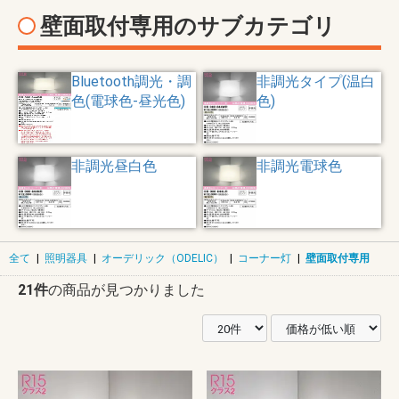
壁面取付専用のサブカテゴリ
Bluetooth調光・調
非調光タイプ(温白
色(電球色-昼光色)
色)
非調光昼白色
非調光電球色
全て
|
照明器具
|
オーデリック（ODELIC）
|
コーナー灯
|
壁面取付専用
21件
の商品が見つかりました