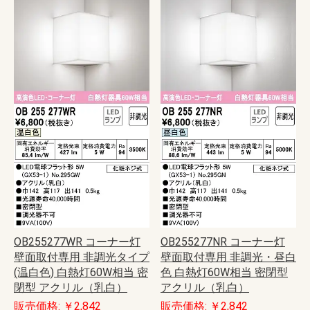
OB255277WR コーナー灯
OB255277NR コーナー灯
壁面取付専用 非調光タイプ
壁面取付専用 非調光・昼白
(温白色) 白熱灯60W相当 密
色 白熱灯60W相当 密閉型
閉型 アクリル（乳白）
アクリル（乳白）
販売価格: ￥2,842
販売価格: ￥2,842