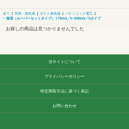
全て
|
空調・換気扇
|
ダクト換気扇
|
パナソニック電工
|
一室用（ルーバーセットタイプ） 175m3／h-300m3／hタイプ
お探しの商品は見つかりませんでした
当サイトについて
プライバシーポリシー
特定商取引法に基づく表記
お問い合わせ