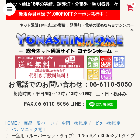
ネット通販18年の実績。誘導灯・分電盤・照明器具・ケ
0
新規会員登録で1,000円OFFクーポン発行中！
ーブル等 様々な資材を取り扱っています。
ネット通販10年以上の実績！ 誘導灯・電材の販売ならヨナシンホー
ム
お電話でのお問い合わせ：06-6110-5050
対応時間：平日9時～12時 / 13時～18時 土・日・祝休み
FAX:06-6110-5056 LINE：
HOME
商品一覧ページ
空調・換気扇
ダクト換気扇
パナソニック電工
一室用（ルーバーセットタイプ） 175m3／h-300m3／hタイプ