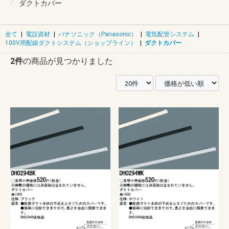
ダクトカバー
全て
|
電設資材
|
パナソニック（Panasonic）
|
電気配管システム
|
100V用配線ダクトシステム（ショップライン）
|
ダクトカバー
2件
の商品が見つかりました