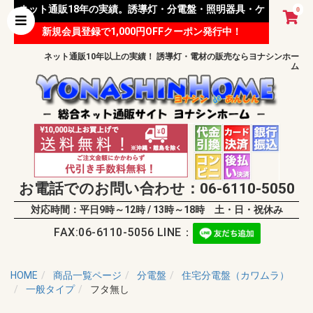
ネット通販18年の実績。誘導灯・分電盤・照明器具・ケ
0
新規会員登録で1,000円OFFクーポン発行中！
ーブル等 様々な資材を取り扱っています。
ネット通販10年以上の実績！ 誘導灯・電材の販売ならヨナシンホー
ム
お電話でのお問い合わせ：06-6110-5050
対応時間：平日9時～12時 / 13時～18時 土・日・祝休み
FAX:06-6110-5056 LINE：
HOME
商品一覧ページ
分電盤
住宅分電盤（カワムラ）
一般タイプ
フタ無し