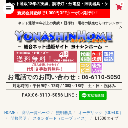
ネット通販18年の実績。誘導灯・分電盤・照明器具・ケ
0
新規会員登録で1,000円OFFクーポン発行中！
ーブル等 様々な資材を取り扱っています。
ネット通販10年以上の実績！ 誘導灯・電材の販売ならヨナシンホー
ム
お電話でのお問い合わせ：06-6110-5050
対応時間：平日9時～12時 / 13時～18時 土・日・祝休み
FAX:06-6110-5056 LINE：
HOME
商品一覧ページ
照明器具
オーデリック（ODELIC）
間接照明
スタンダード（ロープライス）
L1500タイプ