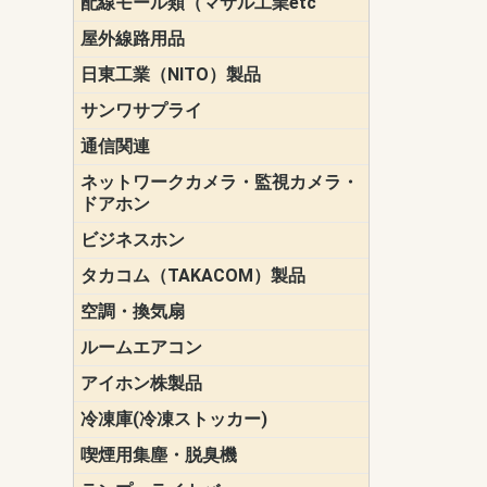
配線モール類（マサル工業etc
壁面用配線
光ファイバ
その他壁面
メタルモー
メタルエフ
ダクトモー
床面用配線
モール備品
エフ）
ー・Gモール
屋外線路用品
PE支線ガー
ケーブル標
オプトケー
ザ・鳥獣害
自在バンド
電柱標識板
キラベルト
4mm電線防
SZスリーブ
スパイラル
支線ガード
保護カバー
日東工業（NITO）製品
カバースイ
キャビネッ
小型動力分
システムラ
端子台
盤用パーツ
プラボック
ブレーカ
サンワサプライ
ペリフェラ
タップ・UP
ケーブル
インク・用
アクセサリ
LAN
DOS／Vパ
通信関連
保安器
プロテクタ
ローゼット
工具・試験
端子取付金
端子板
端末装置
配線用金具
モジュラー
LAN圧着工
ルータ
エッジスイ
ネットワークカメラ・監視カメラ・
NSK（日本
パナソニック(P
ドアホン
ビジネスホン
日立（HITAC
ナカヨ
NEC
OKI
ヘッドセッ
ヤコブイェ
タカコム（TAKACOM）製品
通話録音
留守番電話
音声応答転
緊急情報伝
日課放送
空調・換気扇
標準換気扇
ダクト換気
有圧換気扇
インダクト
パイプファ
シロッコフ
斜流ダクト
エアカーテ
システム部
ルームエアコン
三菱電機(MIT
ダイキン(DAI
アイホン株製品
テレビドア
ドアホン親
ドアホン子
冷凍庫(冷凍ストッカー)
喫煙用集塵・脱臭機
スモークダ