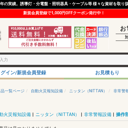
8年の実績。誘導灯・分電盤・照明器具・ケーブル等 様々な資材を取り
新規会員登録で1,000円OFFクーポン発行中！
お
ログイン/新規会員登録
お見積もり
商品一覧ページ
自動火災報知設備
ニッタン（NITTAN）
非常警
動火災報知設備
|
ニッタン（NITTAN）
|
非常警報設備
|
操作