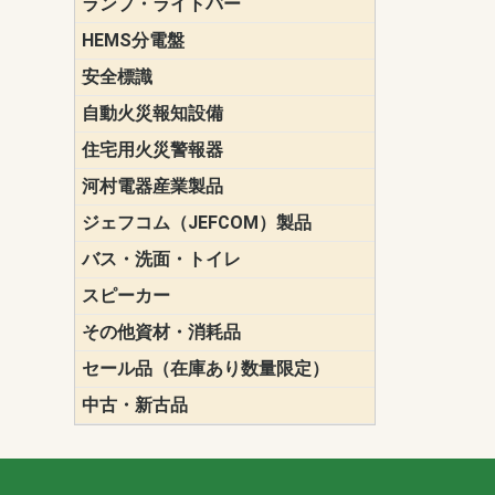
ランプ・ライトバー
パナソニック(P
東芝ライテ
ENDO（遠
三菱電機
HEMS分電盤
マルチ通信
安全標識
誘導標識
自動火災報知設備
パナソニック（
ホーチキ（HO
能美防災（N
ニッタン（NI
住宅用火災警報器
けむり当番
ねつ当番
ガス当番
河村電器産業製品
キャビネッ
動力分電盤
ジェフコム（JEFCOM）製品
LANツール
LEDイルミ
アンカー・
エアコン部
ケーブル保
ケーブル索
リール
作業工具
作業用照明
切削工具
収納機器・
検電器・計
腰回り品・
通線工具
電設化成品
高所作業ポ
パーツ＆ツ
バス・洗面・トイレ
便座
スピーカー
天井スピー
壁掛型スピ
ホーンスピ
コラムスピ
コンパクト
モニタース
インテリア
スピーカー
防滴型スピ
ホール用ス
マルチユー
その他資材・消耗品
ビニールテープ
自己融着テ
養生テープ
丸エフ
ネオシール
セール品（在庫あり数量限定）
照明器具
換気スイッ
ランプ・電
その他資材
中古・新古品
配線器具
照明器具