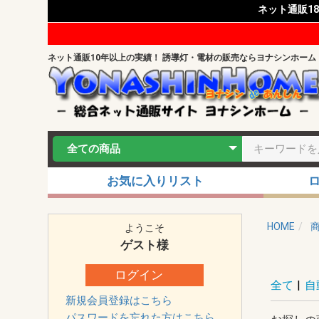
ネット通販1
ネット通販10年以上の実績！ 誘導灯・電材の販売ならヨナシンホーム
お気に入りリスト
HOME
ようこそ
ゲスト
様
ログイン
全て
|
自
新規会員登録はこちら
パスワードを忘れた方はこちら