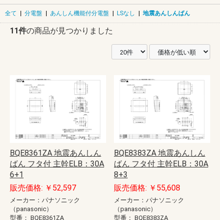
全て
|
分電盤
|
あんしん機能付分電盤
|
LSなし
|
地震あんしんばん
11件
の商品が見つかりました
BQE8361ZA 地震あんしん
BQE8383ZA 地震あんしん
ばん フタ付 主幹ELB：30A
ばん フタ付 主幹ELB：30A
6+1
8+3
販売価格: ￥52,597
販売価格: ￥55,608
メーカー：パナソニック
メーカー：パナソニック
（panasonic）
（panasonic）
型番：
BQE8361ZA
型番：
BQE8383ZA