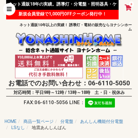
ネット通販18年の実績。誘導灯・分電盤・照明器具・ケ
0
新規会員登録で1,000円OFFクーポン発行中！
ーブル等 様々な資材を取り扱っています。
ネット通販10年以上の実績！ 誘導灯・電材の販売ならヨナシンホー
ム
お電話でのお問い合わせ：06-6110-5050
対応時間：平日9時～12時 / 13時～18時 土・日・祝休み
FAX:06-6110-5056 LINE：
HOME
商品一覧ページ
分電盤
あんしん機能付分電盤
LSなし
地震あんしんばん