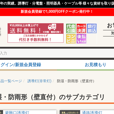
8年の実績。誘導灯・分電盤・照明器具・ケーブル等 様々な資材を取り
新規会員登録で1,000円OFFクーポン発行中！
お
ログイン/新規会員登録
お見積もり
商品一覧ページ
誘導灯(非常灯)
防湿・防雨形（壁直付）
湿・防雨形（壁直付）のサブカテゴリ
避難口誘導灯
通路誘導灯