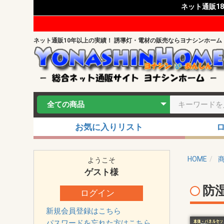
ネット通販1
ネット通販10年以上の実績！ 誘導灯・電材の販売ならヨナシンホーム
お気に入りリスト
HOME
ようこそ
ゲスト
様
防
ログイン
新規会員登録はこちら
パスワードを忘れた方はこちら