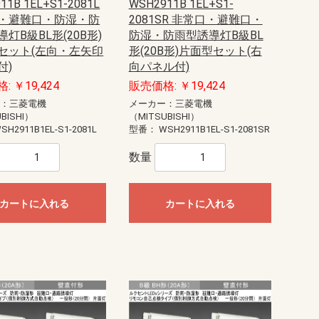
11B 1EL+S1-2081L
WSH2911B 1EL+S1-
・避難口・防湿・防
2081SR 非常口・避難口・
灯B級BL形(20B形)
防湿・防雨型誘導灯B級BL
セット(左向・左矢印
形(20B形)片面型セット(右
付)
向パネル付)
: ￥19,424
販売価格: ￥19,424
ー：三菱電機
メーカー：三菱電機
BISHI）
（MITSUBISHI）
SH2911B1EL-S1-2081L
型番：
WSH2911B1EL-S1-2081SR
数量
カートに入れる
カートに入れる