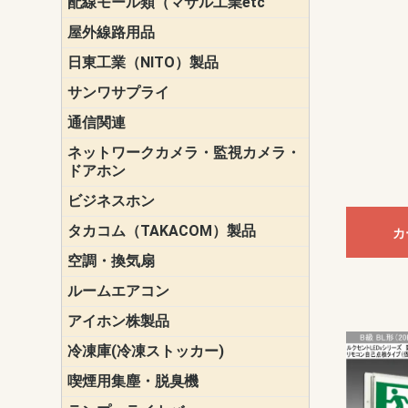
配線モール類（マサル工業etc
壁面用配線
光ファイバ
その他壁面
メタルモー
メタルエフ
ダクトモー
床面用配線
モール備品
エフ）
ー・Gモール
屋外線路用品
PE支線ガー
ケーブル標
オプトケー
ザ・鳥獣害
自在バンド
電柱標識板
キラベルト
4mm電線防
SZスリーブ
スパイラル
支線ガード
保護カバー
日東工業（NITO）製品
カバースイ
キャビネッ
小型動力分
システムラ
端子台
盤用パーツ
プラボック
ブレーカ
サンワサプライ
ペリフェラ
タップ・UP
ケーブル
インク・用
アクセサリ
LAN
DOS／Vパ
通信関連
保安器
プロテクタ
ローゼット
工具・試験
端子取付金
端子板
端末装置
配線用金具
モジュラー
LAN圧着工
ルータ
エッジスイ
ネットワークカメラ・監視カメラ・
NSK（日本
パナソニック(P
ドアホン
ビジネスホン
日立（HITAC
ナカヨ
NEC
OKI
ヘッドセッ
ヤコブイェ
タカコム（TAKACOM）製品
通話録音
留守番電話
音声応答転
緊急情報伝
日課放送
カ
空調・換気扇
標準換気扇
ダクト換気
有圧換気扇
インダクト
パイプファ
シロッコフ
斜流ダクト
エアカーテ
システム部
ルームエアコン
三菱電機(MIT
ダイキン(DAI
アイホン株製品
テレビドア
ドアホン親
ドアホン子
冷凍庫(冷凍ストッカー)
喫煙用集塵・脱臭機
スモークダ