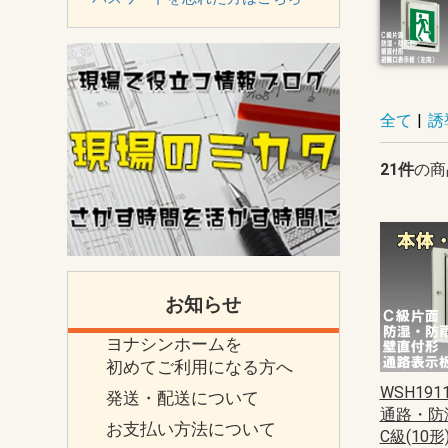
全て
|
誘
21件
の商
お知らせ
ヨナシンホームを
初めてご利用になる方へ
WSH1911
発送・配送について
通路・防
お支払い方法について
C級(10