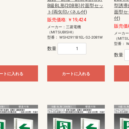
モール（エフ・ニュー
ー配線用モール
配線用モール（ケーサ
ル
モール
ル
モール（ガードマン）
ニュー・エフモール
エフモール
オプトモール
テープ付オプトモール
イリズミ
デズミ
マガリ
貫通カバー
ファイバーホルダー
タチアゲ
フレキジョイント
引込カバー
ケーサー
Gモール
テープ付スリットモール
メタルモール
ジョイントカップリング
ブッシング
フラットエルボ
インターナルエルボ
エクスターナルエルボ
ティー
コンビネーションコネクター
コーナーボックス
ジャンクションボックス
ストレートボックスコネクター
フレキジョイント
エンドキャップ
ジョイントカップリング後付け型
フラットエルボ後付け型
インターナルエルボ後付け型
エクスターナルエルボ後付け型
パーテーション
ケーブルパッチン
アースバー
メタルモール用補修塗料
ボックス
ボックスセパレータ
ジョイントキャップ
エンド
フリージョイント
アウトレット
その他等
メタルエフモールテープ付
イリズミ
デズミ
エンド
マガリ
コンビネーション
ジョイントカバー
ブッシング
フレキジョイント
エムケーダクト
屋外用エムケーダクト
エルダクト
ガードマンII R型
ガードマンII R型（セパレートタイ
ガードマンII 平面マガリ
ガードマンII T型ブンキ
ガードマンII GIIフリーレット
ガードマンII ブンキ
ガードマンII タチアゲ
ガードマンII コンセントボックス
ガードマンII エンド
ガードマンII パーテーション
ガードマンII アルミ
ガードマンII アルミ 平面マガリ
ガードマンII アルミ T型ブンキ
ガードマンII フラット
軟質プロテクタ
ガードマンII ラン
モールカッター
マヂックステッカー
その他関連商品
B級BL形(20B形)片面型セッ
型誘導灯
）
プ）
ド
識・防護カバー
ブルカバー
対策トゲつきシート
用保護カバー
護カバー
スリーブ
イエロー
トラ
ジョイントタイプ
オーバーラップタイプ丸型ケーブ
オーバーラップタイプSSケーブル
ト(両矢印パネル付)
面型セ
ル用
用
付)
販売価格: ￥19,424
ッチ
ト
電盤
ック
ス
【CKS】電線直締用
【CKL】圧着端子用
【CBS】バック式
【DCS】切換
【DBS】バック式切換
ORZ形屋外用キャビネット
ステンレス屋外用キャビネット
盤用キャビネット
主幹：ELB
主幹：CB
ラックオプション
【HP-J】一次送り
【TBE】固定式（経済形）
【TBF-J】ブレーカ用(経済形)
【TBF-W】ブレーカ用(経済形)
【TBJ】分岐（一種耐熱登録品）
【TBN】ニュートラル端子
【TBP】電力用
【TBS】スタッド（一種耐熱登録
【TBT】二段形
【TBZ・TBZ-A】ブレーカ用(直結
【TBZ-E】アース用(直締端子形)
【TK】協約形
オプション
配線用
盤取付用
汎用タイプ
高性能タイプ
仮設ボックス
コントロールボックス（小型FA
情報通信ボックス
プルボックス
エンクローズドブレーカ
サーキットブレーカ
プラグインブレーカ
漏電ブレーカ
品）
端子形・リペア端子形)
用）
販売価格
メーカー：三菱電機
ル
S
紙
ーツ
ドッキング
エクステンダー
BTヘッドセット
ビーコン
USB季節商品
USBグッズ
ゲーム関連
LED
ドッキングステーション
拡声器
NFC
メディアプレーヤー
ラミネータ
BTヘッドセット・アダプタ
スキャナ
カメラ
その他ペリフェラル
プレゼンテーション
コードリーダー
KVM
スピーカー
シュレッダー
NFC・ビーコン
ヘッドホン・マイク
キーボード
マウス
USBハブ
カードリーダー
USBコンバータ他
テンキー
分配器
切替器(KVM以外)
モバイルバッテリー
ACアダプタ
タップ
HDMIケーブル
変換アダプタ
変換アダプタ他
電話ケーブル・アダプタ
IEEE1394ケーブル
SCSIケーブル
USBケーブル
プリンタケーブル
AVケーブル
RS-232Cケーブル
その他ケーブル
モニタケーブル
アダプタ他
用紙
インクジェットラベル
レーザー用紙
レーザーラベル
手作り用紙
インク
その他用紙
インクジェット用紙
マルチラベル
タブレットケース
タッチペン
マウスアクセサリー
車載アクセサリー
リストレスト
フィルター
メモリーケース
バッグ
スマートフォン
インナー・クッション
タブレット
メモリーケース
電子辞書
スタンド
各種カバー
PDA
メディアケース
カメラアクセサリ
データホルダー
保護フィルム
クリーナー
セキュリティ用品
キーボードカバー
耐震グッズ
マウスパッド
ケーブルアクセサリ
LAN機器
光ケーブル他
LANケーブル
LANケーブル用機器
ノートクーラー
DOS/Vパーツ
（MITSUBISHI）
メーカ
型番：
WSH2911B1EL-S2-2081W
ー
器
具
プラグ
具・治具他
ッチ
通信用
電話用
（MITSU
型番：
W
セキュリティ機器）
anasonic)
レコーダー
IPネットワークカメラ
スイッチ
コンバーター・トランシーバ
ビデオサーバ
オプション品
モニター
ダミーカメラ
防犯シール・防犯看板
屋外センサーカメラ
玄関子機
増設用子機
増設モニター・モニター子機
テレビドアホン
ネットワークドアホン
ホームネットワークシステム
オプション
数量
数量
HI）
ト
ンセン
integralX
Xiシリーズ
IFシリーズ
アスパイアX
送
達
ートに入れる
カートに入れる
扇
ファン
ン
ァン
ファン
ン
材
三菱電機
パナソニック電工
三菱電機
パナソニック電工
業務用有圧換気扇
有圧換気扇システム部材
三菱電機
パナソニック電工
ストレートシロッコファン24時間
ストレートシロッコファン
片吸込形シロッコファン
三菱電機
パナソニック電工
三菱電機
パナソニック電工
産業用送風機システム部材
SUBISHI)
KIN)
6畳用
8畳用
10畳用
12畳用
14畳用
16畳用
18畳用
20畳用
23畳用
26畳用
29畳用
6畳用
8畳用
10畳用
12畳用
14畳用
18畳用
20畳用
23畳用
26畳用
29畳用
ホンセット品
機
機
ッシュ
スモークナビ搭載シリーズ
フラットシリーズ
コンパクトタイプ
交換用フィルター