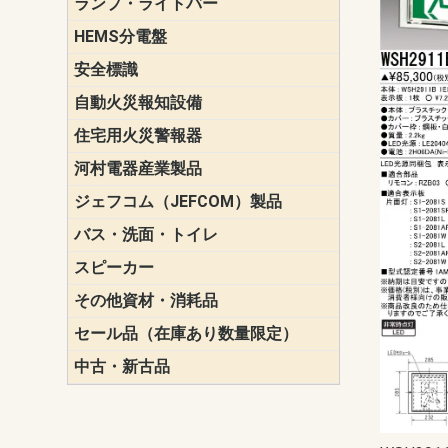
ランプ・ライトバー
パナソニック(P
東芝ライテ
ENDO（遠
三菱電機
HEMS分電盤
マルチ通信
安全標識
誘導標識
自動火災報知設備
パナソニック（
ホーチキ（HO
能美防災（N
ニッタン（NI
住宅用火災警報器
けむり当番
ねつ当番
ガス当番
河村電器産業製品
キャビネッ
動力分電盤
ジェフコム（JEFCOM）製品
LANツール
LEDイルミ
アンカー・
エアコン部
ケーブル保
ケーブル索
リール
作業工具
作業用照明
切削工具
収納機器・
検電器・計
腰回り品・
通線工具
電設化成品
高所作業ポ
パーツ＆ツ
バス・洗面・トイレ
便座
スピーカー
天井スピー
壁掛型スピ
ホーンスピ
コラムスピ
コンパクト
モニタース
インテリア
スピーカー
防滴型スピ
ホール用ス
マルチユー
その他資材・消耗品
ビニールテープ
自己融着テ
養生テープ
丸エフ
ネオシール
セール品（在庫あり数量限定）
照明器具
換気スイッ
ランプ・電
その他資材
中古・新古品
配線器具
照明器具