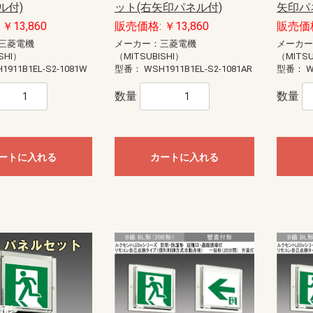
ル付)
ット(右矢印パネル付)
矢印パ
￥13,860
販売価格: ￥13,860
販売価格
三菱電機
メーカー：三菱電機
メーカ
SHI）
（MITSUBISHI）
（MITSU
1911B1EL-S2-1081W
型番：
WSH1911B1EL-S2-1081AR
型番：
W
数量
数量
ートに入れる
カートに入れる