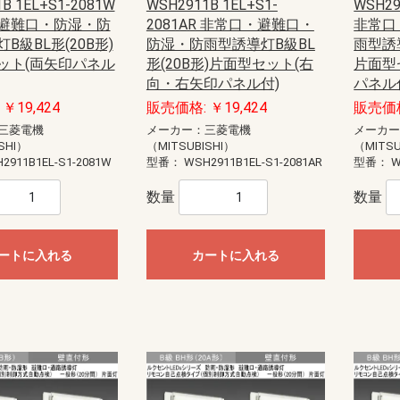
B 1EL+S1-2081W
WSH2911B 1EL+S1-
WSH29
避難口・防湿・防
2081AR 非常口・避難口・
非常口
B級BL形(20B形)
防湿・防雨型誘導灯B級BL
雨型誘導
ット(両矢印パネル
形(20B形)片面型セット(右
片面型
向・右矢印パネル付)
パネル
￥19,424
販売価格: ￥19,424
販売価格
三菱電機
メーカー：三菱電機
メーカ
SHI）
（MITSUBISHI）
（MITSU
2911B1EL-S1-2081W
型番：
WSH2911B1EL-S1-2081AR
型番：
W
数量
数量
ートに入れる
カートに入れる