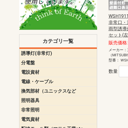
WSH1911
非常口・
雨型誘導灯
セット(
カテゴリ一覧
販売価格: 
メーカー：
誘導灯(非常灯)
一般型
一般型(みる
一般型長時間
一般型長時間
点滅形
誘導音付点
防湿・防雨
防湿・防雨
防湿・防雨形
クリーンル
床埋込型
防爆型
客席誘導灯
誘導灯リニ
誘導灯ガー
交換電池（
誘導灯交換
本体単体
パネル単体
リモコン
（MITSUBI
ク機能付)パ
けバッテリー
用）
クス
型番：
WSH
分電盤
標準分電盤
電化対応
創エネ対応
あんしん機
分電盤補修
分電盤用ブ
プラスばん
フリーボッ
リニューア
WHMボック
WHM取付ボ
露出化粧枠
半埋込化粧
住宅分電盤
テンパール
数量
電設資材
パナソニック（
神保電器配
東芝配線器
未来工業製
三菱電機
明工社製品
テンパール
電線・ケーブル
切断対応
定尺
換気部材（ユニックスなど
温度ヒュー
フィルター
防虫網
樹脂製グリ
スリーブキ
レジスター
ALCスリーブ-
ACEジョイ
ACEスリー
ACE止水板
厚型 グリル
薄型 グリル
中型 グリル
外風対策 角
外風対策 角
外風対策（
外風対策 丸
外風対策 丸
軒天井用 グ
床下通気用 
給気電動シ
パイプフー
ウェザーカ
防音フード
差圧式吸気
防火ダンパ
風量調整ダ
逆風止ダン
サイレンサ
止水板
UKDF風向
消音・フレ
耐火パテ
照明器具
遠藤照明（E
オーデリック（
コイズミ照
大光電機（DA
東芝ライテ
パナソニック（
三菱電機
クラコ
非常照明
ODELIC非常
三菱非常灯
東芝LED非
パナソニック
電気資材
端子台
碍子
圧着端子・
差込みコネ
リレー
インシュロ
日動電工製
ねじなし電
ねじ付き電
厚鋼電線管Z
ボックス・
樹脂製ボッ
CD管・PF
金物類
雑材
エフレック