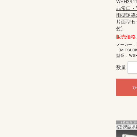
WSH2911
非常口・
雨型誘導灯
片面型セ
付)
販売価格: 
メーカー：
（MITSUBI
型番：
WSH
数量
カ