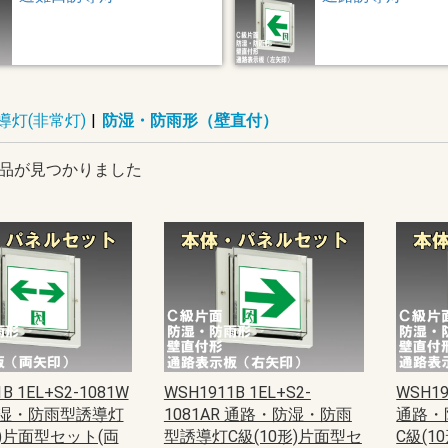
導灯(非常灯)
|
防湿・防雨形（壁直付）
品が見つかりました
B 1EL+S2-1081W
WSH1911B 1EL+S2-
WSH19
湿・防雨型誘導灯
1081AR 通路・防湿・防雨
通路・
形)片面型セット(両
型誘導灯C級(10形)片面型セ
C級(1