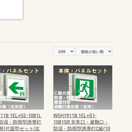
11B 1EL+S2-1081L
WSH1911B 1EL+S1-
防湿・防雨型誘導灯
1081SR 非常口・避難口・
0形)片面型セット(左
防湿・防雨型誘導灯C級(10