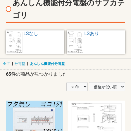
あんしん機能付分電盤のサブカテ
ゴリ
LSなし
LSあり
全て
|
分電盤
|
あんしん機能付分電盤
65件
の商品が見つかりました