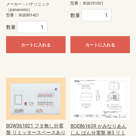
型番：
BQE351021
メーカー：パナソニック
（panasonic）
数量
型番：
BQE851421
数量
カートに入れる
カートに入れる
BQW361821 フタ無し分電
BQE86163R かみなりあん
盤 リミッタースペースあり
しん ばん分電盤 単3 リミ