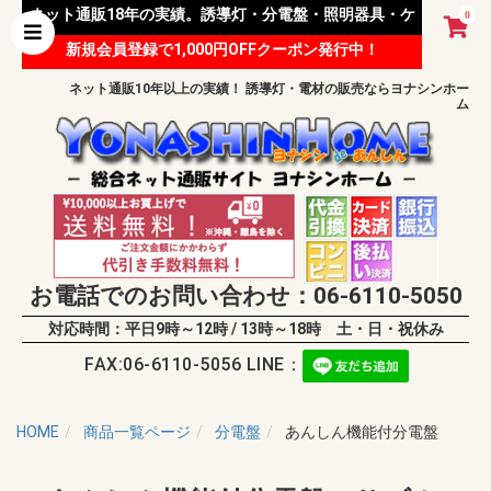
ネット通販18年の実績。誘導灯・分電盤・照明器具・ケ
0
新規会員登録で1,000円OFFクーポン発行中！
ーブル等 様々な資材を取り扱っています。
ネット通販10年以上の実績！ 誘導灯・電材の販売ならヨナシンホー
ム
お電話でのお問い合わせ：06-6110-5050
対応時間：平日9時～12時 / 13時～18時 土・日・祝休み
FAX:06-6110-5056 LINE：
HOME
商品一覧ページ
分電盤
あんしん機能付分電盤