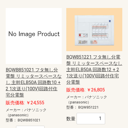
BQW851221 フタ無し分電
盤 リミッタースペースなし
主幹ELB50A 回路数12 + 2
BQWB851021 フタ無し分
1次送り(100V)回路付住宅
電盤 リミッタースペースな
分電盤
し 主幹ELB50A 回路数10 +
2 1次送り(100V)回路付住
販売価格: ￥26,805
宅分電盤
メーカー：パナソニック
（panasonic）
販売価格: ￥24,555
型番：
BQW851221
メーカー：パナソニック
（panasonic）
数量
型番：
BQWB851021