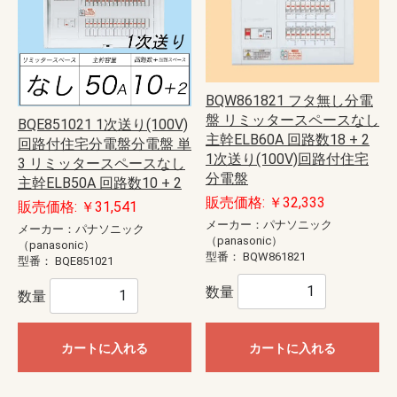
BQW861821 フタ無し分電
盤 リミッタースペースなし
BQE851021 1次送り(100V)
主幹ELB60A 回路数18 + 2
回路付住宅分電盤分電盤 単
1次送り(100V)回路付住宅
3 リミッタースペースなし
分電盤
主幹ELB50A 回路数10 + 2
販売価格: ￥32,333
販売価格: ￥31,541
メーカー：パナソニック
メーカー：パナソニック
（panasonic）
（panasonic）
型番：
BQW861821
型番：
BQE851021
数量
数量
カートに入れる
カートに入れる