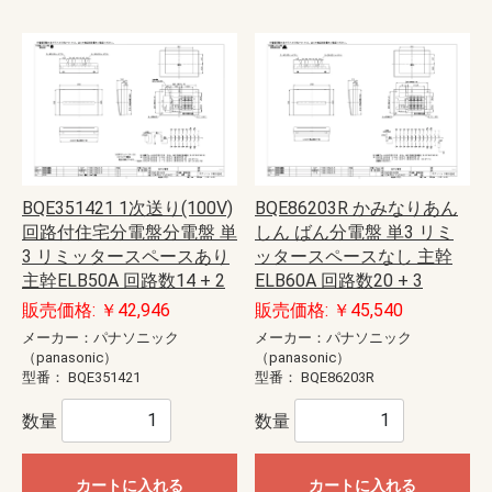
BQE351421 1次送り(100V)
BQE86203R かみなりあん
回路付住宅分電盤分電盤 単
しん ばん分電盤 単3 リミ
3 リミッタースペースあり
ッタースペースなし 主幹
主幹ELB50A 回路数14 + 2
ELB60A 回路数20 + 3
販売価格: ￥42,946
販売価格: ￥45,540
メーカー：パナソニック
メーカー：パナソニック
（panasonic）
（panasonic）
型番：
BQE351421
型番：
BQE86203R
数量
数量
カートに入れる
カートに入れる