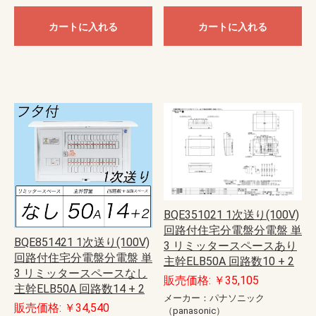
カートに入れる
カートに入れる
BQE351021 1次送り(100V)
回路付住宅分電盤分電盤 単
BQE851421 1次送り(100V)
3 リミッタースペースあり
回路付住宅分電盤分電盤 単
主幹ELB50A 回路数10 + 2
3 リミッタースペースなし
販売価格: ￥35,105
主幹ELB50A 回路数14 + 2
メーカー：パナソニック
販売価格: ￥34,540
（panasonic）