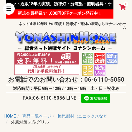
ネット通販18年の実績。誘導灯・分電盤・照明器具・ケ
0
新規会員登録で1,000円OFFクーポン発行中！
ーブル等 様々な資材を取り扱っています。
ネット通販10年以上の実績！ 誘導灯・電材の販売ならヨナシンホー
ム
お電話でのお問い合わせ：06-6110-5050
対応時間：平日9時～12時 / 13時～18時 土・日・祝休み
FAX:06-6110-5056 LINE：
HOME
商品一覧ページ
換気部材（ユニックスなど
外風対策 丸型グリル