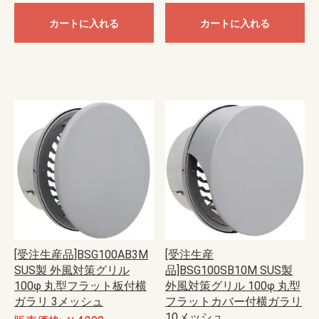
カートに入れる
カートに入れる
[受注生産品]BSG100AB3M
[受注生産
SUS製 外風対策グリル
品]BSG100SB10M SUS製
100φ 丸型フラット板付横
外風対策グリル 100φ 丸型
ガラリ 3メッシュ
フラットカバー付横ガラリ
10メッシュ