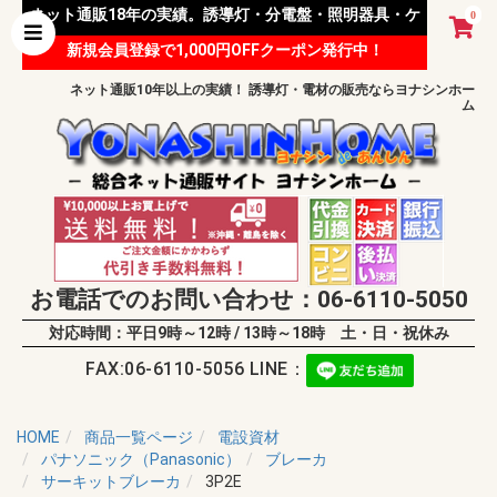
ネット通販18年の実績。誘導灯・分電盤・照明器具・ケ
0
新規会員登録で1,000円OFFクーポン発行中！
ーブル等 様々な資材を取り扱っています。
ネット通販10年以上の実績！ 誘導灯・電材の販売ならヨナシンホー
ム
お電話でのお問い合わせ：06-6110-5050
対応時間：平日9時～12時 / 13時～18時 土・日・祝休み
FAX:06-6110-5056 LINE：
HOME
商品一覧ページ
電設資材
パナソニック（Panasonic）
ブレーカ
サーキットブレーカ
3P2E