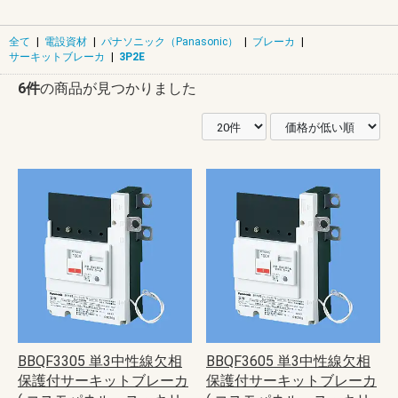
全て
|
電設資材
|
パナソニック（Panasonic）
|
ブレーカ
|
サーキットブレーカ
|
3P2E
6件
の商品が見つかりました
BBQF3305 単3中性線欠相
BBQF3605 単3中性線欠相
保護付サーキットブレーカ
保護付サーキットブレーカ