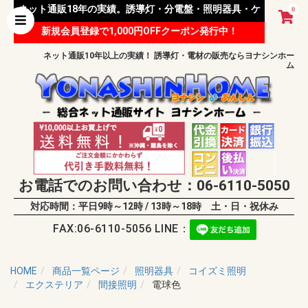
ネット通販18年の実績。誘導灯・分電盤・照明器具・ケ
0
新規会員登録で1,000円OFFクーポン発行中！
ーブル等 様々な資材を取り扱っています。
ネット通販10年以上の実績！ 誘導灯・電材の販売ならヨナシンホー
ム
お電話でのお問い合わせ：06-6110-5050
対応時間：平日9時～12時 / 13時～18時 土・日・祝休み
FAX:06-6110-5056 LINE：
HOME
商品一覧ページ
照明器具
コイズミ照明
エクステリア
間接照明
電球色