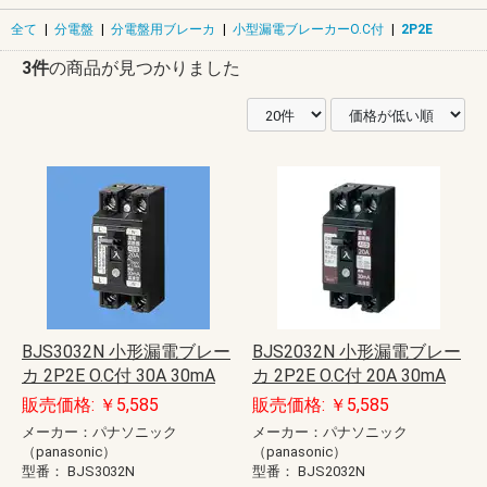
全て
|
分電盤
|
分電盤用ブレーカ
|
小型漏電ブレーカーO.C付
|
2P2E
3件
の商品が見つかりました
BJS3032N 小形漏電ブレー
BJS2032N 小形漏電ブレー
カ 2P2E O.C付 30A 30mA
カ 2P2E O.C付 20A 30mA
販売価格: ￥5,585
販売価格: ￥5,585
メーカー：パナソニック
メーカー：パナソニック
（panasonic）
（panasonic）
型番：
BJS3032N
型番：
BJS2032N