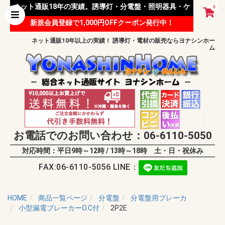
ネット通販18年の実績。誘導灯・分電盤・照明器具・ケ
0
新規会員登録で1,000円OFFクーポン発行中！
ーブル等 様々な資材を取り扱っています。
ネット通販10年以上の実績！ 誘導灯・電材の販売ならヨナシンホー
ム
お電話でのお問い合わせ：06-6110-5050
対応時間：平日9時～12時 / 13時～18時 土・日・祝休み
FAX:06-6110-5056 LINE：
HOME
商品一覧ページ
分電盤
分電盤用ブレーカ
小型漏電ブレーカーO.C付
2P2E