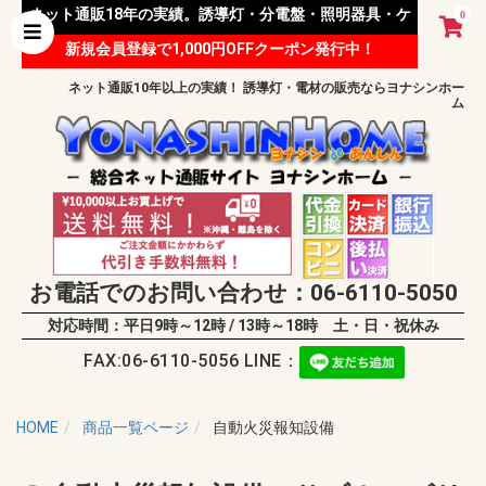
ネット通販18年の実績。誘導灯・分電盤・照明器具・ケ
0
新規会員登録で1,000円OFFクーポン発行中！
ーブル等 様々な資材を取り扱っています。
ネット通販10年以上の実績！ 誘導灯・電材の販売ならヨナシンホー
ム
お電話でのお問い合わせ：06-6110-5050
対応時間：平日9時～12時 / 13時～18時 土・日・祝休み
FAX:06-6110-5056 LINE：
HOME
商品一覧ページ
自動火災報知設備