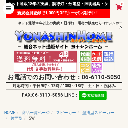
ネット通販18年の実績。誘導灯・分電盤・照明器具・ケ
0
新規会員登録で1,000円OFFクーポン発行中！
ーブル等 様々な資材を取り扱っています。
ネット通販10年以上の実績！ 誘導灯・電材の販売ならヨナシンホー
ム
お電話でのお問い合わせ：06-6110-5050
対応時間：平日9時～12時 / 13時～18時 土・日・祝休み
FAX:06-6110-5056 LINE：
HOME
商品一覧ページ
スピーカー
壁掛型スピーカー
片面型
5W