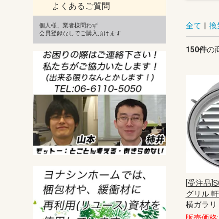
よくあるご質問
全て
|
換
個人様、業者様問わず
会員登録なしでご購入頂けます
150件
の
[受注品]S
グリル 軒
横ガラリ
販売価格: 