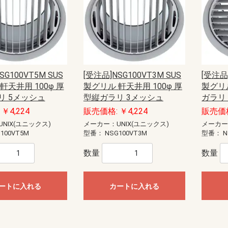
anasonic)
ック
藤照明）
20W
40W
E11
E12
E17
E26
直管LED（GX16t-5）
直管LED（GZ16）
ユニットドーム形
ユニットフラット形
型
EV・PHEV充電回路・エコキュー
EV・PHEV充電回路・太陽光発電
あかりぷらすばん
エコキュート・IH対応
エコキュート・電温・IH対応
かみなりあんしんばん あかり付
かみなりあんしんばん
ダブル発電対応
創蓄連携システム対応（自立出力
創蓄連携システム対応（自立出力
太陽光発電システム・エコキュー
太陽光発電システム・エコキュー
太陽光発電システム対応
地震あんしんばん
地震かみなりあんしんばん
電温・IH対応
燃料電池（ガス発電）システム対
標準タイプ
標準タイプ大型FreeS付
ト・IH対応
ステム・エコキュート・IH対応
単相2線用）
単相3線用）
ト・IH対応
ト・電温・IH対応
応
蓄光誘導標識
一般誘導標識
Panasonic）
CHIKI）
OHMI）
TTAN）
アドバンスP-1シリーズ
一般型感知器
電子式自己保持型熱感知器（熱オ
差動式分布型感知器
光電式スポット型感知器（煙サイ
煙感知器
光電式分離型感知器
炎感知器
遠隔試験機能付感知器
連携型ワイヤレス感知器
感知器ベース
火災通報装置
音響装置
発信機
表示灯
総合盤
P型1級受信機
P型2級受信機
副受信機
受信機関連商品
周辺機器
防排煙設備
ガス漏れ集中監視システム
R型防災システム
周辺機器
非常警報設備（複合装置）
非常警報設備（システム用）
点検器具
感知器
R型・GR型システム
P型受信機
機器収容箱（総合盤）
P型発信機
P型設備機器その他
非常警報設備
住宅情報設備
ガス漏れ火災警報設備
防排煙設備
超高感度煙検知システム
アクセサリー・保守用品
P型インターフェイス盤
P型火災／複合火災受信機
P型受信機用埋込ボックス・埋込枠
R型防災システム
ガス漏れ火災警報設備
熱感知器
煙感知器
炎感知器
感知器付属品
押し釦・消火栓始動スイッチ
音響装置
火災通報装置
関連機器
機器収容箱
共同住宅用防災システム
試験器
住宅防災システム
消火器
消火栓始動器
中継器・中継器収納箱
特定小規模施設向け防災システム
発信機
避雷ユニット
非常警報設備
非常電話システム
標識板
表示機
表示灯
防火・防排煙設備
耐圧防爆用
本質安全防爆用
補用部品・予備品
P型受信機
R型・GR型受信機
ガス系消火設備
ガス漏れ警報設備
サージアブソーバ
スプリンクラー設備
ニッカド蓄電池
プロテクタ
ベル
移報用装置・耐雷基板・ラベル
炎検知器
火災検知システム（機器内組込用
火災通報装置
感知器
機器収容箱
共同・特定共同住宅用
試験器・アドレス設定器
住宅用防災機器
消火器
消火栓始動装置
耐圧防爆機器
着脱器・試験器
中継器盤
中継機電源
中継機本体
超高感度環境監視システム
発信機
非常警報設備
表示灯
防火・排煙設備
補修品
泡消火設備
ートセンサ）
バーセンサ）
SG100VT5M SUS
[受注品]NSG100VT3M SUS
[受注品]
ト
盤用露出形BXT・FXT
盤用露出形BXTH・FXTH
盤用埋込形BXU・FXU
熱機器収納BXH・FXH
安定器収納FXA
ルーバー付盤用FXL
制御盤用屋内外兼用RXG
盤用屋内外兼用RXG-IP54
盤用屋内外兼用RXGB-IP54
盤用屋内外兼用RXV-IP44
屋外盤用木板ベースPOGB-IP55
屋外盤用鉄板ベースPOG-IP55
軒天井用 100φ 厚
製グリル 軒天井用 100φ 厚
製グリル
リ 5メッシュ
型縦ガラリ 3メッシュ
ガラリ
・部材
ネーション
ネジ
材
護収納
引具
器具
車載備品
測器
安全保護具・収納具
ール
ールボックス
LANケーブル
LANチェッカー
LAN工具
モジュラージャック
モジュラープラグ
LEDクリスタルモチーフ
LEDストリングライト
LEDテープライト
LEDデザインストリングライト
LEDルミネーション（SJ-NHシリ
LEDルミネーション（SJ-NHシリ
LEDルミネーション（SJ-NHシリ
LEDルミネーション（SJ-NHシリ
LEDルミネーション（SJXシリー
LEDルミネーション（SJXシリー
LEDルミネーション（SJXシリー
LEDルミネーション（SJXシリー
LEDルミネーション（SJXシリー
LEDルミネーション（SJXシリー
LEDルミネーション（SJXシリー
LEDルミネーション（SJXシリー
LEDルミネーション（SJシリー
LEDルミネーション（SJシリー
LEDルミネーション（SJシリー
LEDルミネーション（SJシリー
LEDルミネーション（SJシリー
LEDルミネーション（SJシリー
LEDルミネーション（SJシリー
LEDルミネーション（SJシリー
LEDルミネーション（SJシリー
LEDルミネーション（SJシリー
SDXシリーズ
イルミネーション（その他）
イルミネーション（卓上タイプ）
ライトアップ用投光器
ロッド点滅灯（LED）40mmピッチ
ロッド点滅灯（LED）75mmピッチ
ロッド点滅灯（LED）共通部品
連結すずらん灯タイプ（LED）
ALC用
コンクリート用
ワッシャー
中空壁用
六角ナット
多用途
寸切りボルト用特殊ナット
小ネジ
木工用
石膏ボード用
軽天ビス
鋼板用
エアコン洗浄部材
ダクト部材
ドレンホース
室外機取付台
配管部材
ケーブルプロテクター
ケーブルプロテクター（増設型）
ケーブルマット
床用モール
床用モール（フラット型）
床用モール（増設型）
段差用バリアフリープロテクター
段差用バリアフリーモール（室内
FRP竿
その他
カーボン竿
ジョイント式ロッド
ジョイント式呼線
金属竿
CD管リール
ロープリール
検尺器
電線リール（据置き型）
電線リール（現場向き）
ストリッパー
ツールキット
ドライバー・レンチ
ナイフ・ノコ
ハンマー・その他工具
ペンチ・ニッパー
各種カッター
圧着工具
電動工具
LEDライト
コンパクトライト
ハロゲンライト
ヘッドライト
ライトスタンド
乾電池式ライト
作業用テープライト
充電式ライト
直管形スリムライト
蛍光ライト
コア
コンクリートドリル
ステップドリル
タップ
チップソー・カッター・切断砥石
バンドソー
パンチャー
ホールソー
切削油
木工ドリル
木工ドリル（フレキシブルシャフ
火花飛散防止具
磁器タイル用ドリル
鉄工ドリル
パーツ＆ツールボックス
車載用収納・車載備品
レーザー墨出し器
検電器
計測器
はしご・脚立用品
ハーネス・ランヤード
ホルダー
ランヤード・補助帯
ワークウェア・サポートウェア
ワークポジショニング用器具
収納具
手袋・靴カバー
熱中症対策アイテム
腰袋
腰道具セット
エアー通線
ケーブルグリップ
ロープ
入線潤滑剤
呼線（スチール）
地中線工具
管内清掃用具
電動入線機
亜鉛塗料スプレー
発泡ウレタン充填剤
絶縁・防触スプレー
ランプチェンジャー
高所作業工具
パーツボックス
￥4,224
販売価格: ￥4,224
販売価格
ーズ）アイスクルカーテン（部
ーズ）クロスネット（部品）
ーズ）ストリング（部品）
ーズ）共通部品
ズ）LEDジョイントモチーフ（部
ズ）LEDストリング（部品）
ズ）LEDソフトネオン（部品）
ズ）LEDフォール（部品）
ズ）LEDフラッシュボール（部
ズ）LEDホタル（部品）
ズ）モチーフ（部品）
ズ）共通部品
ズ）アイスクルカーテン（部品）
ズ）キャンドル・電球ライト（部
ズ）クロスネット（部品）
ズ）スティックライト（部品）
ズ）ストリング（部品）
ズ）テープライト（部品）
ズ）フォール（部品）
ズ）プロジェクションライト（部
ズ）モチーフ（部品）
ズ）共通部品
（屋外用）
用）
ト）
ウォシュレット
品）
品）
品）
品）
品）
NIX(ユニックス)
メーカー：UNIX(ユニックス)
メーカー
100VT5M
型番：
NSG100VT3M
型番：
N
カー
ーカー
ーカー
ーカー
スピーカー
ピーカーシステム
デザインスピーカー
システム
ーカーシステム
ピーカーシステム
ススピーカーシステム
埋込型
露出型
片面型
両面型
関連商品
コンビネーションタイプ
ワイドホーンスピーカー
セパレートタイプ
ストレートホーンスピーカー
本体
関連商品
一般タイプ
コンパクトスピーカー
スリムスピーカー
防球構造型スピーカー
サウンドアロースピーカー
関連商品
ボックスタイプ
スリムタイプ
関連商品
(IVテープ)
ープ
数量
数量
チ
球
・消耗品
スポットライト
ダウンライト
ブラケットライト
ベースライト
非常灯・誘導灯
コンセント
ートに入れる
カートに入れる