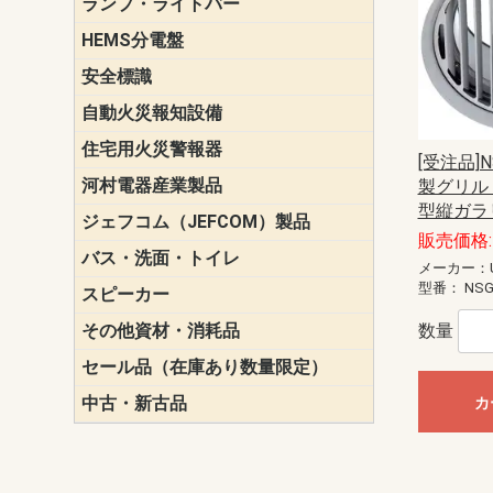
ランプ・ライトバー
パナソニック(P
東芝ライテ
ENDO（遠
三菱電機
HEMS分電盤
マルチ通信
安全標識
誘導標識
自動火災報知設備
パナソニック（
ホーチキ（HO
能美防災（N
ニッタン（NI
住宅用火災警報器
けむり当番
ねつ当番
ガス当番
[受注品]N
河村電器産業製品
キャビネッ
動力分電盤
製グリル 
型縦ガラ
ジェフコム（JEFCOM）製品
LANツール
LEDイルミ
アンカー・
エアコン部
ケーブル保
ケーブル索
リール
作業工具
作業用照明
切削工具
収納機器・
検電器・計
腰回り品・
通線工具
電設化成品
高所作業ポ
パーツ＆ツ
販売価格: 
バス・洗面・トイレ
便座
メーカー：U
型番：
NSG
スピーカー
天井スピー
壁掛型スピ
ホーンスピ
コラムスピ
コンパクト
モニタース
インテリア
スピーカー
防滴型スピ
ホール用ス
マルチユー
その他資材・消耗品
ビニールテープ
自己融着テ
養生テープ
丸エフ
ネオシール
数量
セール品（在庫あり数量限定）
照明器具
換気スイッ
ランプ・電
その他資材
中古・新古品
配線器具
照明器具
カ