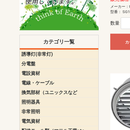
メーカー：U
型番：
SG1
数量
カテゴリ一覧
カ
誘導灯(非常灯)
一般型
一般型(みる
一般型長時間
一般型長時間
点滅形
誘導音付点
防湿・防雨
防湿・防雨
防湿・防雨形
クリーンル
床埋込型
防爆型
客席誘導灯
誘導灯リニ
誘導灯ガー
交換電池（
誘導灯交換
本体単体
パネル単体
リモコン
ク機能付)パ
けバッテリー
用）
クス
分電盤
標準分電盤
電化対応
創エネ対応
あんしん機
分電盤補修
分電盤用ブ
プラスばん
フリーボッ
リニューア
WHMボック
WHM取付ボ
露出化粧枠
半埋込化粧
住宅分電盤
テンパール
電設資材
パナソニック（
神保電器配
東芝配線器
未来工業製
三菱電機
明工社製品
テンパール
電線・ケーブル
切断対応
定尺
換気部材（ユニックスなど
温度ヒュー
フィルター
防虫網
樹脂製グリ
スリーブキ
レジスター
ALCスリーブ-
ACEジョイ
ACEスリー
ACE止水板
厚型 グリル
薄型 グリル
中型 グリル
外風対策 角
外風対策 角
外風対策（
外風対策 丸
外風対策 丸
軒天井用 グ
床下通気用 
給気電動シ
パイプフー
ウェザーカ
防音フード
差圧式吸気
防火ダンパ
風量調整ダ
逆風止ダン
サイレンサ
止水板
UKDF風向
消音・フレ
耐火パテ
照明器具
遠藤照明（E
オーデリック（
コイズミ照
大光電機（DA
東芝ライテ
パナソニック（
三菱電機
クラコ
非常照明
ODELIC非常
三菱非常灯
東芝LED非
パナソニック
電気資材
端子台
碍子
圧着端子・
差込みコネ
リレー
インシュロ
日動電工製
ねじなし電
ねじ付き電
厚鋼電線管Z
ボックス・
樹脂製ボッ
CD管・PF
金物類
雑材
エフレック