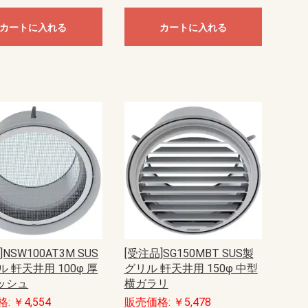
カートに入れる
カートに入れる
NSW100AT3M SUS
[受注品]SG150MBT SUS製
 軒天井用 100φ 厚
グリル 軒天井用 150φ 中型
メッシュ
横ガラリ
: ￥4,554
販売価格: ￥5,478