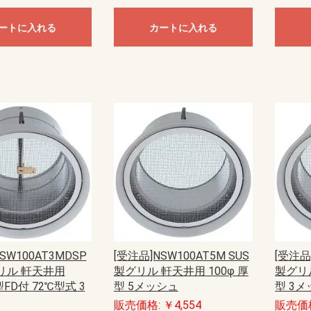
ートに入れる
カートに入れる
SW100AT3MDSP
[受注品]NSW100AT5M SUS
[受注品]
リル 軒天井用
製グリル 軒天井用 100φ 厚
製グリル
型FD付 72℃型式 3
型 5メッシュ
型 3
販売価格: ￥4,554
販売価格