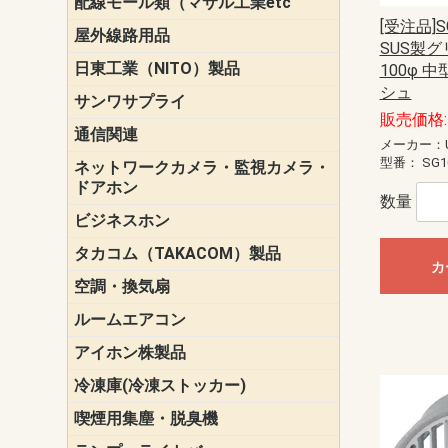
配線モール類（マサル工業etc
壁面用配線
光ファイバ
その他壁面
メタルモー
メタルエフ
ダクトモー
床面用配線
モール備品
エフ）
ー・Gモール
[受注品]S
屋外線路用品
PE支線ガー
ケーブル標
オプトケー
ザ・鳥獣害
自在バンド
電柱標識板
キラベルト
4mm電線防
SZスリーブ
スパイラル
支線ガード
保護カバー
SUS製グ
日東工業（NITO）製品
カバースイ
キャビネッ
小型動力分
システムラ
端子台
盤用パーツ
プラボック
ブレーカ
100φ 
シュ
サンワサプライ
ペリフェラ
タップ・UP
ケーブル
インク・用
アクセサリ
LAN
DOS／Vパ
販売価格: 
通信関連
保安器
プロテクタ
ローゼット
工具・試験
端子取付金
端子板
端末装置
配線用金具
モジュラー
LAN圧着工
ルータ
エッジスイ
メーカー：U
型番：
SG1
ネットワークカメラ・監視カメラ・
NSK（日本
パナソニック(P
ドアホン
数量
ビジネスホン
日立（HITAC
ナカヨ
NEC
OKI
ヘッドセッ
ヤコブイェ
タカコム（TAKACOM）製品
通話録音
留守番電話
音声応答転
緊急情報伝
日課放送
カ
空調・換気扇
標準換気扇
ダクト換気
有圧換気扇
インダクト
パイプファ
シロッコフ
斜流ダクト
エアカーテ
システム部
ルームエアコン
三菱電機(MIT
ダイキン(DAI
アイホン株製品
テレビドア
ドアホン親
ドアホン子
冷凍庫(冷凍ストッカー)
喫煙用集塵・脱臭機
スモークダ