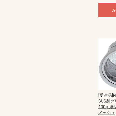
カ
[受注品]N
SUS製グ
100φ 厚
メッシュ