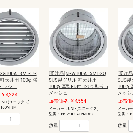
SG100AT3M SUS
[受注品]NSW100AT5MDSQ
[受注品
軒天井用 100φ 横
SUS製グリル 軒天井用
SUS
3メッシュ
100φ 厚型FD付 120℃型式 5
100φ
メッシュ
メッシ
￥4,224
販売価格: ￥4,554
販売価格
NIX(ユニックス)
100AT3M
メーカー：UNIX(ユニックス)
メーカー
型番：
NSW100AT5MDSQ
型番：
N
数量
数量