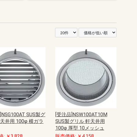
]NSG100AT SUS製グ
[受注品]NSW100AT10M
天井用 100φ 横ガラ
SUS製グリル 軒天井用
100φ 厚型 10メッシュ
: ￥3,828
販売価格: ￥4,158