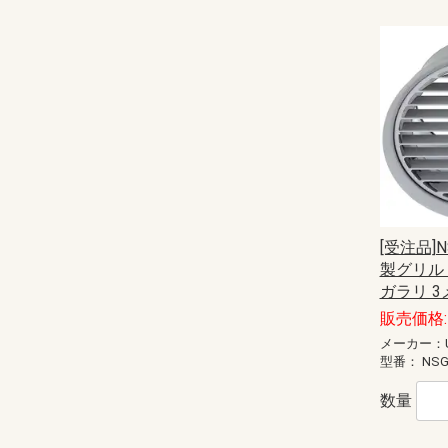
[受注品]N
製グリル 
ガラリ 
販売価格: 
メーカー：U
型番：
NSG
数量