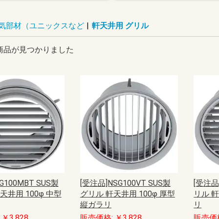
気部材（ユニックスなど
|
軒天井用 グリル
商品が見つかりました
G100MBT SUS製
[受注品]NSG100VT SUS製
[受注品
天井用 100φ 中型
グリル 軒天井用 100φ 厚型
リル 軒
縦ガラリ
リ
￥3,828
販売価格: ￥3,828
販売価格