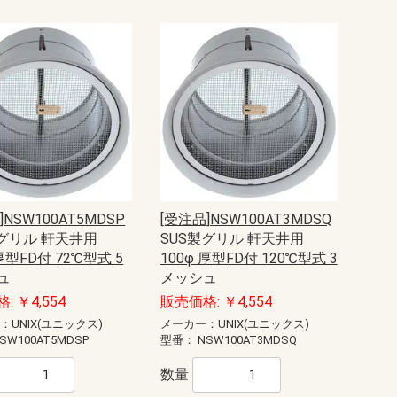
]NSW100AT5MDSP
[受注品]NSW100AT3MDSQ
製グリル 軒天井用
SUS製グリル 軒天井用
 厚型FD付 72℃型式 5
100φ 厚型FD付 120℃型式 3
ュ
メッシュ
: ￥4,554
販売価格: ￥4,554
：UNIX(ユニックス)
メーカー：UNIX(ユニックス)
SW100AT5MDSP
型番：
NSW100AT3MDSQ
数量