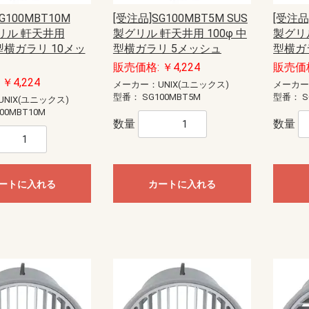
モール（エフ・ニュー
ー配線用モール
配線用モール（ケーサ
ル
モール
ル
モール（ガードマン）
ニュー・エフモール
エフモール
オプトモール
テープ付オプトモール
イリズミ
デズミ
マガリ
貫通カバー
ファイバーホルダー
タチアゲ
フレキジョイント
引込カバー
ケーサー
Gモール
テープ付スリットモール
メタルモール
ジョイントカップリング
ブッシング
フラットエルボ
インターナルエルボ
エクスターナルエルボ
ティー
コンビネーションコネクター
コーナーボックス
ジャンクションボックス
ストレートボックスコネクター
フレキジョイント
エンドキャップ
ジョイントカップリング後付け型
フラットエルボ後付け型
インターナルエルボ後付け型
エクスターナルエルボ後付け型
パーテーション
ケーブルパッチン
アースバー
メタルモール用補修塗料
ボックス
ボックスセパレータ
ジョイントキャップ
エンド
フリージョイント
アウトレット
その他等
メタルエフモールテープ付
イリズミ
デズミ
エンド
マガリ
コンビネーション
ジョイントカバー
ブッシング
フレキジョイント
エムケーダクト
屋外用エムケーダクト
エルダクト
ガードマンII R型
ガードマンII R型（セパレートタイ
ガードマンII 平面マガリ
ガードマンII T型ブンキ
ガードマンII GIIフリーレット
ガードマンII ブンキ
ガードマンII タチアゲ
ガードマンII コンセントボックス
ガードマンII エンド
ガードマンII パーテーション
ガードマンII アルミ
ガードマンII アルミ 平面マガリ
ガードマンII アルミ T型ブンキ
ガードマンII フラット
軟質プロテクタ
ガードマンII ラン
モールカッター
マヂックステッカー
その他関連商品
）
プ）
G100MBT10M
[受注品]SG100MBT5M SUS
[受注品]
ド
識・防護カバー
ブルカバー
対策トゲつきシート
用保護カバー
護カバー
スリーブ
イエロー
トラ
ジョイントタイプ
オーバーラップタイプ丸型ケーブ
オーバーラップタイプSSケーブル
リル 軒天井用
製グリル 軒天井用 100φ 中
製グリル
ル用
用
ッチ
ト
電盤
ック
ス
【CKS】電線直締用
【CKL】圧着端子用
【CBS】バック式
【DCS】切換
【DBS】バック式切換
ORZ形屋外用キャビネット
ステンレス屋外用キャビネット
盤用キャビネット
主幹：ELB
主幹：CB
ラックオプション
【HP-J】一次送り
【TBE】固定式（経済形）
【TBF-J】ブレーカ用(経済形)
【TBF-W】ブレーカ用(経済形)
【TBJ】分岐（一種耐熱登録品）
【TBN】ニュートラル端子
【TBP】電力用
【TBS】スタッド（一種耐熱登録
【TBT】二段形
【TBZ・TBZ-A】ブレーカ用(直結
【TBZ-E】アース用(直締端子形)
【TK】協約形
オプション
配線用
盤取付用
汎用タイプ
高性能タイプ
仮設ボックス
コントロールボックス（小型FA
情報通信ボックス
プルボックス
エンクローズドブレーカ
サーキットブレーカ
プラグインブレーカ
漏電ブレーカ
中型横ガラリ 10メッ
型横ガラリ 5メッシュ
型横ガ
品）
端子形・リペア端子形)
用）
販売価格: ￥4,224
販売価格
ル
S
紙
ーツ
ドッキング
エクステンダー
BTヘッドセット
ビーコン
USB季節商品
USBグッズ
ゲーム関連
LED
ドッキングステーション
拡声器
NFC
メディアプレーヤー
ラミネータ
BTヘッドセット・アダプタ
スキャナ
カメラ
その他ペリフェラル
プレゼンテーション
コードリーダー
KVM
スピーカー
シュレッダー
NFC・ビーコン
ヘッドホン・マイク
キーボード
マウス
USBハブ
カードリーダー
USBコンバータ他
テンキー
分配器
切替器(KVM以外)
モバイルバッテリー
ACアダプタ
タップ
HDMIケーブル
変換アダプタ
変換アダプタ他
電話ケーブル・アダプタ
IEEE1394ケーブル
SCSIケーブル
USBケーブル
プリンタケーブル
AVケーブル
RS-232Cケーブル
その他ケーブル
モニタケーブル
アダプタ他
用紙
インクジェットラベル
レーザー用紙
レーザーラベル
手作り用紙
インク
その他用紙
インクジェット用紙
マルチラベル
タブレットケース
タッチペン
マウスアクセサリー
車載アクセサリー
リストレスト
フィルター
メモリーケース
バッグ
スマートフォン
インナー・クッション
タブレット
メモリーケース
電子辞書
スタンド
各種カバー
PDA
メディアケース
カメラアクセサリ
データホルダー
保護フィルム
クリーナー
セキュリティ用品
キーボードカバー
耐震グッズ
マウスパッド
ケーブルアクセサリ
LAN機器
光ケーブル他
LANケーブル
LANケーブル用機器
ノートクーラー
DOS/Vパーツ
￥4,224
メーカー：UNIX(ユニックス)
メーカー
ー
器
具
プラグ
具・治具他
ッチ
通信用
電話用
型番：
SG100MBT5M
型番：
S
NIX(ユニックス)
00MBT10M
セキュリティ機器）
anasonic)
レコーダー
IPネットワークカメラ
スイッチ
コンバーター・トランシーバ
ビデオサーバ
オプション品
モニター
ダミーカメラ
防犯シール・防犯看板
屋外センサーカメラ
玄関子機
増設用子機
増設モニター・モニター子機
テレビドアホン
ネットワークドアホン
ホームネットワークシステム
オプション
数量
数量
HI）
ト
ンセン
integralX
Xiシリーズ
IFシリーズ
アスパイアX
送
達
ートに入れる
カートに入れる
扇
ファン
ン
ァン
ファン
ン
材
三菱電機
パナソニック電工
三菱電機
パナソニック電工
業務用有圧換気扇
有圧換気扇システム部材
三菱電機
パナソニック電工
ストレートシロッコファン24時間
ストレートシロッコファン
片吸込形シロッコファン
三菱電機
パナソニック電工
三菱電機
パナソニック電工
産業用送風機システム部材
SUBISHI)
KIN)
6畳用
8畳用
10畳用
12畳用
14畳用
16畳用
18畳用
20畳用
23畳用
26畳用
29畳用
6畳用
8畳用
10畳用
12畳用
14畳用
18畳用
20畳用
23畳用
26畳用
29畳用
ホンセット品
機
機
ッシュ
スモークナビ搭載シリーズ
フラットシリーズ
コンパクトタイプ
交換用フィルター