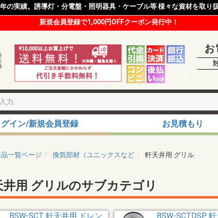
8年の実績。誘導灯・分電盤・照明器具・ケーブル等 様々な資材を取り
新規会員登録で1,000円OFFクーポン発行中！
お
ログイン/新規会員登録
お見積もり
商品一覧ページ
換気部材（ユニックスなど
軒天井用 グリル
天井用 グリルのサブカテゴリ
BSW-SCT 軒天井用 ドレン
BSW-SCTDSP 