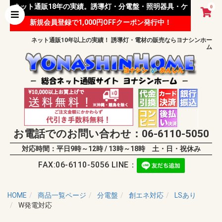
ネット通販18年の実績。誘導灯・分電盤・照明器具・ケ
0
新規会員登録で1,000円OFFクーポン発行中！
ーブル等 様々な資材を取り扱っています。
ネット通販10年以上の実績！ 誘導灯・電材の販売ならヨナシンホー
ム
お電話でのお問い合わせ：06-6110-5050
対応時間：平日9時～12時 / 13時～18時 土・日・祝休み
FAX:06-6110-5056 LINE：
HOME
商品一覧ページ
分電盤
創エネ対応
LSあり
W発電対応