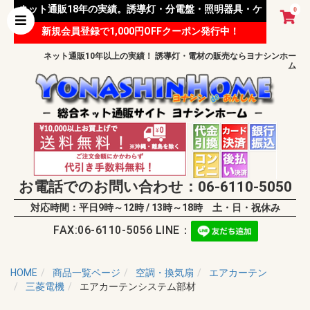
ネット通販18年の実績。誘導灯・分電盤・照明器具・ケ
0
新規会員登録で1,000円OFFクーポン発行中！
ーブル等 様々な資材を取り扱っています。
ネット通販10年以上の実績！ 誘導灯・電材の販売ならヨナシンホー
ム
お電話でのお問い合わせ：06-6110-5050
対応時間：平日9時～12時 / 13時～18時 土・日・祝休み
FAX:06-6110-5056 LINE：
HOME
商品一覧ページ
空調・換気扇
エアカーテン
三菱電機
エアカーテンシステム部材