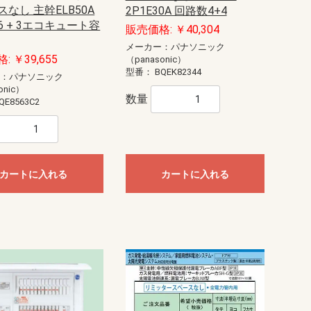
なし 主幹ELB50A
2P1E30A 回路数4+4
6 + 3エコキュート容
販売価格: ￥40,304
メーカー：パナソニック
: ￥39,655
（panasonic）
型番：
BQEK82344
ー：パナソニック
onic）
数量
QE8563C2
カートに入れる
カートに入れる