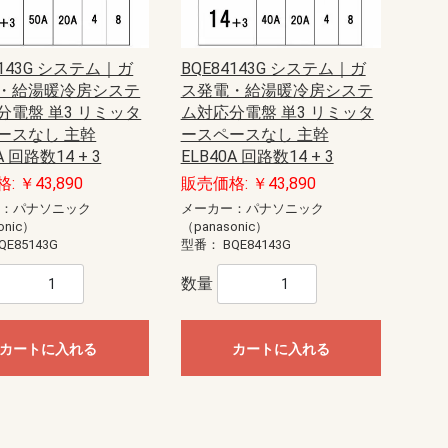
5143G システム｜ガ
BQE84143G システム｜ガ
・給湯暖冷房システ
ス発電・給湯暖冷房システ
分電盤 単3 リミッタ
ム対応分電盤 単3 リミッタ
ースなし 主幹
ースペースなし 主幹
A 回路数14 + 3
ELB40A 回路数14 + 3
: ￥43,890
販売価格: ￥43,890
ー：パナソニック
メーカー：パナソニック
onic）
（panasonic）
QE85143G
型番：
BQE84143G
数量
カートに入れる
カートに入れる