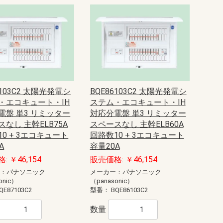
7103C2 太陽光発電シ
BQE86103C2 太陽光発電シ
・エコキュート・IH
ステム・エコキュート・IH
電盤 単3 リミッター
対応分電盤 単3 リミッター
なし 主幹ELB75A
スペースなし 主幹ELB60A
0 + 3エコキュート
回路数10 + 3エコキュート
A
容量20A
: ￥46,154
販売価格: ￥46,154
ー：パナソニック
メーカー：パナソニック
onic）
（panasonic）
QE87103C2
型番：
BQE86103C2
数量