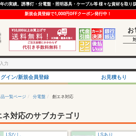
8年の実績。誘導灯・分電盤・照明器具・ケーブル等 様々な資材を取り
新規会員登録で1,000円OFFクーポン発行中！
お
ログイン/新規会員登録
お見積もり
商品一覧ページ
分電盤
創エネ対応
エネ対応のサブカテゴリ
LSなし
LSあり