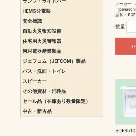
ランプ・ライトバー
パナソニック(P
東芝ライテ
ENDO（遠
三菱電機
メーカー：
（panason
HEMS分電盤
マルチ通信
型番：
BQE
安全標識
誘導標識
数量
自動火災報知設備
パナソニック（
ホーチキ（HO
能美防災（N
ニッタン（NI
住宅用火災警報器
けむり当番
ねつ当番
ガス当番
カ
河村電器産業製品
キャビネッ
動力分電盤
ジェフコム（JEFCOM）製品
LANツール
LEDイルミ
アンカー・
エアコン部
ケーブル保
ケーブル索
リール
作業工具
作業用照明
切削工具
収納機器・
検電器・計
腰回り品・
通線工具
電設化成品
高所作業ポ
パーツ＆ツ
バス・洗面・トイレ
便座
スピーカー
天井スピー
壁掛型スピ
ホーンスピ
コラムスピ
コンパクト
モニタース
インテリア
スピーカー
防滴型スピ
ホール用ス
マルチユー
その他資材・消耗品
ビニールテープ
自己融着テ
養生テープ
丸エフ
ネオシール
セール品（在庫あり数量限定）
照明器具
換気スイッ
ランプ・電
その他資材
中古・新古品
配線器具
照明器具
BQE851