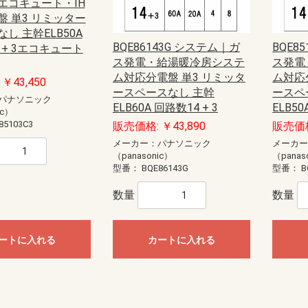
エコキュート・IH
盤 単3 リミッター
し 主幹ELB50A
BQE86143G システム｜ガ
BQE8
 + 3エコキュート
ス発電・給湯暖冷房システ
ス発電
ム対応分電盤 単3 リミッタ
ム対応
￥43,450
ースペースなし 主幹
ースペ
パナソニック
ELB60A 回路数14 + 3
ELB50
ic）
85103C3
販売価格: ￥43,890
販売価格
メーカー：パナソニック
メーカ
（panasonic）
（panas
型番：
BQE86143G
型番：
B
数量
数量
ートに入れる
カートに入れる