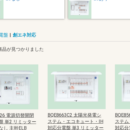
電盤
|
創エネ対応
商品が見つかりました
BQE8663C2 太陽光発電シ
BQE8
2326 電源切替開閉
ステム・エコキュート・IH
ステム
盤 単2 リミッター
対応分電盤 単3 リミッター
対応分
し 主幹ELB