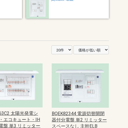
563C2 太陽光発電シ
BQEK82344 電源切替開閉
・エコキュート・IH
器付分電盤 単2 リミッター
電盤 単3 リミッター
スペースなし 主幹ELB