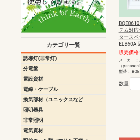
BQE86
テム対応
タースペ
ELB60A 
カテゴリ一覧
販売価格: 
誘導灯(非常灯)
一般型
一般型(みる
一般型長時間
一般型長時間
点滅形
誘導音付点
防湿・防雨
防湿・防雨
防湿・防雨形
クリーンル
床埋込型
防爆型
客席誘導灯
誘導灯リニ
誘導灯ガー
交換電池（
誘導灯交換
本体単体
パネル単体
リモコン
メーカー：
ク機能付)パ
けバッテリー
用）
クス
（panason
分電盤
標準分電盤
電化対応
創エネ対応
あんしん機
分電盤補修
分電盤用ブ
プラスばん
フリーボッ
リニューア
WHMボック
WHM取付ボ
露出化粧枠
半埋込化粧
住宅分電盤
テンパール
型番：
BQE
電設資材
パナソニック（
神保電器配
東芝配線器
未来工業製
三菱電機
明工社製品
テンパール
数量
電線・ケーブル
切断対応
定尺
換気部材（ユニックスなど
温度ヒュー
フィルター
防虫網
樹脂製グリ
スリーブキ
レジスター
ALCスリーブ-
ACEジョイ
ACEスリー
ACE止水板
厚型 グリル
薄型 グリル
中型 グリル
外風対策 角
外風対策 角
外風対策（
外風対策 丸
外風対策 丸
軒天井用 グ
床下通気用 
給気電動シ
パイプフー
ウェザーカ
防音フード
差圧式吸気
防火ダンパ
風量調整ダ
逆風止ダン
サイレンサ
止水板
UKDF風向
消音・フレ
耐火パテ
照明器具
遠藤照明（E
オーデリック（
コイズミ照
大光電機（DA
東芝ライテ
パナソニック（
三菱電機
クラコ
非常照明
ODELIC非常
三菱非常灯
東芝LED非
パナソニック
電気資材
端子台
碍子
圧着端子・
差込みコネ
リレー
インシュロ
日動電工製
ねじなし電
ねじ付き電
厚鋼電線管Z
ボックス・
樹脂製ボッ
CD管・PF
金物類
雑材
エフレック