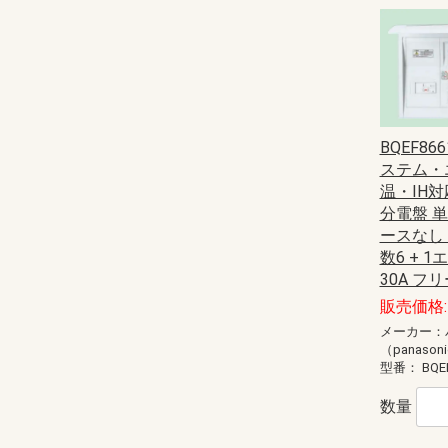
BQEF86
ステム・
温・IH対
分電盤 
ースなし 
数6 + 
30A フ
販売価格: 
メーカー：
（panason
型番：
BQE
数量