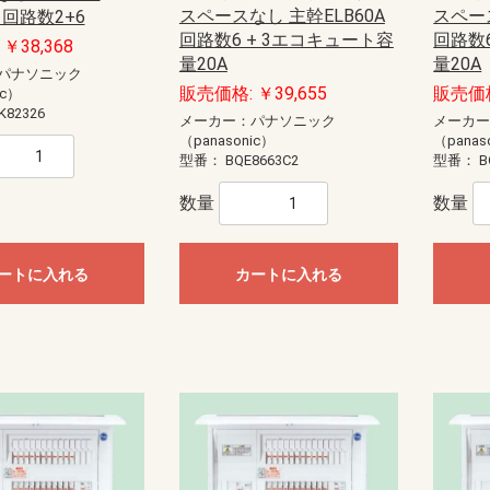
スペースなし 主幹ELB60A
スペース
A 回路数2+6
回路数6 + 3エコキュート容
回路数
￥38,368
量20A
量20A
パナソニック
販売価格: ￥39,655
販売価格
ic）
K82326
メーカー：パナソニック
メーカ
（panasonic）
（panas
型番：
BQE8663C2
型番：
B
数量
数量
ートに入れる
カートに入れる