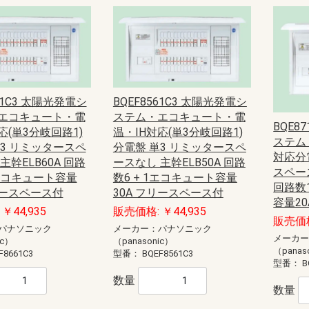
61C3 太陽光発電シ
BQEF8561C3 太陽光発電シ
エコキュート・電
ステム・エコキュート・電
BQE8
応(単3分岐回路1)
温・IH対応(単3分岐回路1)
ステム
単3 リミッタースペ
分電盤 単3 リミッタースペ
対応分
主幹ELB60A 回路
ースなし 主幹ELB50A 回路
スペース
1エコキュート容量
数6 + 1エコキュート容量
回路数1
リースペース付
30A フリースペース付
容量20
￥44,935
販売価格: ￥44,935
販売価格
パナソニック
メーカー：パナソニック
メーカ
ic）
（panasonic）
（panas
F8661C3
型番：
BQEF8561C3
型番：
B
数量
数量