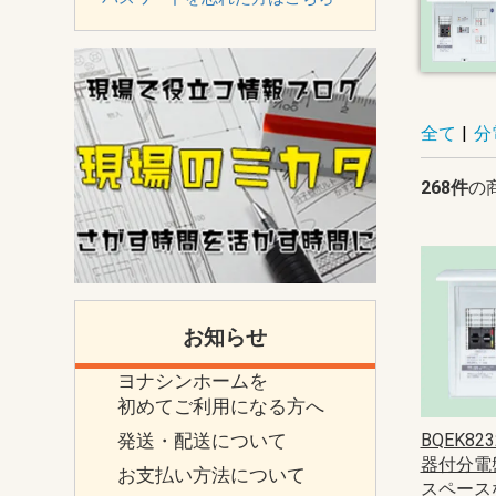
全て
|
分
268件
の
お知らせ
ヨナシンホームを
初めてご利用になる方へ
発送・配送について
BQEK8
器付分電
お支払い方法について
スペースな