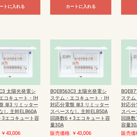
モール（エフ・ニュー
ー配線用モール
配線用モール（ケーサ
ル
モール
ル
モール（ガードマン）
ニュー・エフモール
エフモール
オプトモール
テープ付オプトモール
イリズミ
デズミ
マガリ
貫通カバー
ファイバーホルダー
タチアゲ
フレキジョイント
引込カバー
ケーサー
Gモール
テープ付スリットモール
メタルモール
ジョイントカップリング
ブッシング
フラットエルボ
インターナルエルボ
エクスターナルエルボ
ティー
コンビネーションコネクター
コーナーボックス
ジャンクションボックス
ストレートボックスコネクター
フレキジョイント
エンドキャップ
ジョイントカップリング後付け型
フラットエルボ後付け型
インターナルエルボ後付け型
エクスターナルエルボ後付け型
パーテーション
ケーブルパッチン
アースバー
メタルモール用補修塗料
ボックス
ボックスセパレータ
ジョイントキャップ
エンド
フリージョイント
アウトレット
その他等
メタルエフモールテープ付
イリズミ
デズミ
エンド
マガリ
コンビネーション
ジョイントカバー
ブッシング
フレキジョイント
エムケーダクト
屋外用エムケーダクト
エルダクト
ガードマンII R型
ガードマンII R型（セパレートタイ
ガードマンII 平面マガリ
ガードマンII T型ブンキ
ガードマンII GIIフリーレット
ガードマンII ブンキ
ガードマンII タチアゲ
ガードマンII コンセントボックス
ガードマンII エンド
ガードマンII パーテーション
ガードマンII アルミ
ガードマンII アルミ 平面マガリ
ガードマンII アルミ T型ブンキ
ガードマンII フラット
軟質プロテクタ
ガードマンII ラン
モールカッター
マヂックステッカー
その他関連商品
）
プ）
ートに入れる
カートに入れる
ド
識・防護カバー
ブルカバー
対策トゲつきシート
用保護カバー
護カバー
スリーブ
イエロー
トラ
ジョイントタイプ
オーバーラップタイプ丸型ケーブ
オーバーラップタイプSSケーブル
ル用
用
ッチ
ト
電盤
ック
ス
【CKS】電線直締用
【CKL】圧着端子用
【CBS】バック式
【DCS】切換
【DBS】バック式切換
ORZ形屋外用キャビネット
ステンレス屋外用キャビネット
盤用キャビネット
主幹：ELB
主幹：CB
ラックオプション
【HP-J】一次送り
【TBE】固定式（経済形）
【TBF-J】ブレーカ用(経済形)
【TBF-W】ブレーカ用(経済形)
【TBJ】分岐（一種耐熱登録品）
【TBN】ニュートラル端子
【TBP】電力用
【TBS】スタッド（一種耐熱登録
【TBT】二段形
【TBZ・TBZ-A】ブレーカ用(直結
【TBZ-E】アース用(直締端子形)
【TK】協約形
オプション
配線用
盤取付用
汎用タイプ
高性能タイプ
仮設ボックス
コントロールボックス（小型FA
情報通信ボックス
プルボックス
エンクローズドブレーカ
サーキットブレーカ
プラグインブレーカ
漏電ブレーカ
品）
端子形・リペア端子形)
用）
ル
S
紙
ーツ
ドッキング
エクステンダー
BTヘッドセット
ビーコン
USB季節商品
USBグッズ
ゲーム関連
LED
ドッキングステーション
拡声器
NFC
メディアプレーヤー
ラミネータ
BTヘッドセット・アダプタ
スキャナ
カメラ
その他ペリフェラル
プレゼンテーション
コードリーダー
KVM
スピーカー
シュレッダー
NFC・ビーコン
ヘッドホン・マイク
キーボード
マウス
USBハブ
カードリーダー
USBコンバータ他
テンキー
分配器
切替器(KVM以外)
モバイルバッテリー
ACアダプタ
タップ
HDMIケーブル
変換アダプタ
変換アダプタ他
電話ケーブル・アダプタ
IEEE1394ケーブル
SCSIケーブル
USBケーブル
プリンタケーブル
AVケーブル
RS-232Cケーブル
その他ケーブル
モニタケーブル
アダプタ他
用紙
インクジェットラベル
レーザー用紙
レーザーラベル
手作り用紙
インク
その他用紙
インクジェット用紙
マルチラベル
タブレットケース
タッチペン
マウスアクセサリー
車載アクセサリー
リストレスト
フィルター
メモリーケース
バッグ
スマートフォン
インナー・クッション
タブレット
メモリーケース
電子辞書
スタンド
各種カバー
PDA
メディアケース
カメラアクセサリ
データホルダー
保護フィルム
クリーナー
セキュリティ用品
キーボードカバー
耐震グッズ
マウスパッド
ケーブルアクセサリ
LAN機器
光ケーブル他
LANケーブル
LANケーブル用機器
ノートクーラー
DOS/Vパーツ
ー
器
具
プラグ
具・治具他
ッチ
通信用
電話用
セキュリティ機器）
anasonic)
レコーダー
IPネットワークカメラ
スイッチ
コンバーター・トランシーバ
ビデオサーバ
オプション品
モニター
ダミーカメラ
防犯シール・防犯看板
屋外センサーカメラ
玄関子機
増設用子機
増設モニター・モニター子機
テレビドアホン
ネットワークドアホン
ホームネットワークシステム
オプション
HI）
ト
ンセン
integralX
Xiシリーズ
IFシリーズ
アスパイアX
送
達
扇
ファン
ン
ァン
ファン
ン
材
三菱電機
パナソニック電工
三菱電機
パナソニック電工
業務用有圧換気扇
有圧換気扇システム部材
三菱電機
パナソニック電工
ストレートシロッコファン24時間
ストレートシロッコファン
片吸込形シロッコファン
三菱電機
パナソニック電工
三菱電機
パナソニック電工
産業用送風機システム部材
63C3 太陽光発電シ
BQE8563C3 太陽光発電シ
BQE8
SUBISHI)
KIN)
6畳用
8畳用
10畳用
12畳用
14畳用
16畳用
18畳用
20畳用
23畳用
26畳用
29畳用
6畳用
8畳用
10畳用
12畳用
14畳用
18畳用
20畳用
23畳用
26畳用
29畳用
エコキュート・IH
ステム・エコキュート・IH
ステム
盤 単3 リミッター
対応分電盤 単3 リミッター
対応分
ホンセット品
機
機
し 主幹ELB60A
スペースなし 主幹ELB50A
スペース
+ 3エコキュート容
回路数6 + 3エコキュート容
回路数1
量30A
容量30
ッシュ
スモークナビ搭載シリーズ
フラットシリーズ
コンパクトタイプ
交換用フィルター
￥43,006
販売価格: ￥43,006
販売価格