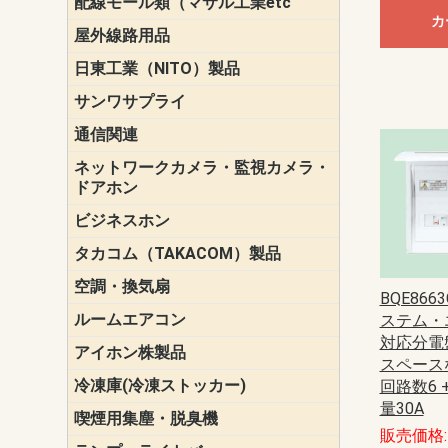
配線モール類（マサル工業etc
壁面用配線
光ファイバ
その他壁面
メタルモー
メタルエフ
ダクトモー
床面用配線
モール備品
エフ）
ー・Gモール
カ
屋外線路用品
PE支線ガー
ケーブル標
オプトケー
ザ・鳥獣害
自在バンド
電柱標識板
キラベルト
4mm電線防
SZスリーブ
スパイラル
支線ガード
保護カバー
日東工業（NITO）製品
カバースイ
キャビネッ
小型動力分
システムラ
端子台
盤用パーツ
プラボック
ブレーカ
サンワサプライ
ペリフェラ
タップ・UP
ケーブル
インク・用
アクセサリ
LAN
DOS／Vパ
通信関連
保安器
プロテクタ
ローゼット
工具・試験
端子取付金
端子板
端末装置
配線用金具
モジュラー
LAN圧着工
ルータ
エッジスイ
ネットワークカメラ・監視カメラ・
NSK（日本
パナソニック(P
ドアホン
ビジネスホン
日立（HITAC
ナカヨ
NEC
OKI
ヘッドセッ
ヤコブイェ
タカコム（TAKACOM）製品
通話録音
留守番電話
音声応答転
緊急情報伝
日課放送
空調・換気扇
標準換気扇
ダクト換気
有圧換気扇
インダクト
パイプファ
シロッコフ
斜流ダクト
エアカーテ
システム部
BQE86
ルームエアコン
三菱電機(MIT
ダイキン(DAI
ステム・
対応分電
アイホン株製品
テレビドア
ドアホン親
ドアホン子
スペースな
冷凍庫(冷凍ストッカー)
回路数6 
量30A
喫煙用集塵・脱臭機
スモークダ
販売価格: 