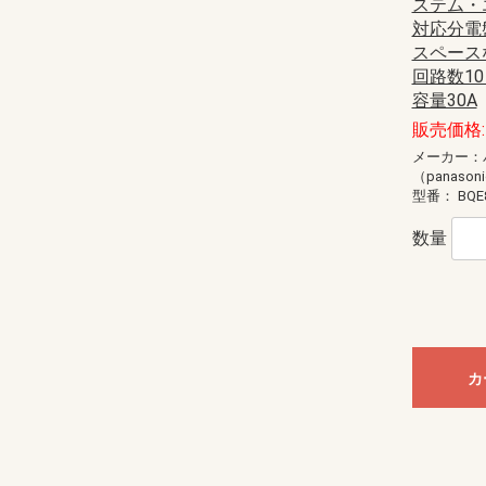
ステム・
対応分電
スペースな
回路数10
容量30A
販売価格: 
メーカー：
（panason
型番：
BQE
数量
カ