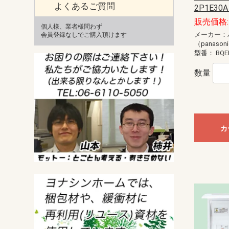
よくあるご質問
2P1E30
販売価格: 
個人様、業者様問わず
メーカー：
会員登録なしでご購入頂けます
（panason
型番：
BQE
数量
カ