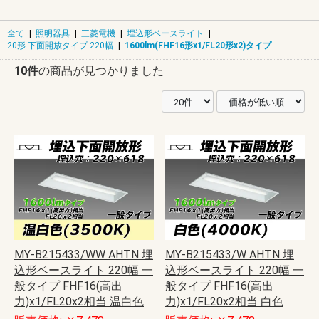
全て
|
照明器具
|
三菱電機
|
埋込形ベースライト
|
20形 下面開放タイプ 220幅
|
1600lm(FHF16形x1/FL20形x2)タイプ
10件
の商品が見つかりました
MY-B215433/WW AHTN 埋
MY-B215433/W AHTN 埋
込形ベースライト 220幅 一
込形ベースライト 220幅 一
般タイプ FHF16(高出
般タイプ FHF16(高出
力)x1/FL20x2相当 温白色
力)x1/FL20x2相当 白色