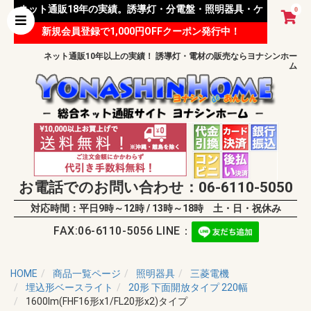
ネット通販18年の実績。誘導灯・分電盤・照明器具・ケ
0
新規会員登録で1,000円OFFクーポン発行中！
ーブル等 様々な資材を取り扱っています。
ネット通販10年以上の実績！ 誘導灯・電材の販売ならヨナシンホー
ム
お電話でのお問い合わせ：06-6110-5050
対応時間：平日9時～12時 / 13時～18時 土・日・祝休み
FAX:06-6110-5056 LINE：
HOME
商品一覧ページ
照明器具
三菱電機
埋込形ベースライト
20形 下面開放タイプ 220幅
1600lm(FHF16形x1/FL20形x2)タイプ