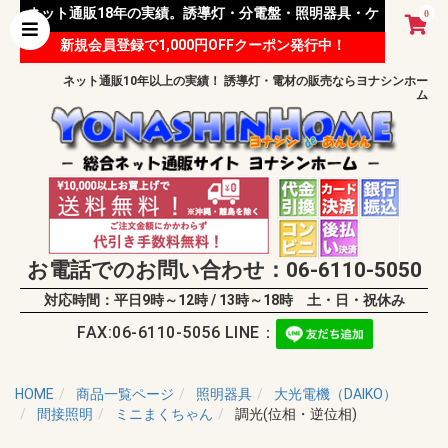
ネット通販18年の実績。誘導灯・分電盤・照明器具・ケ
0
新規会員登録で1,000円OFFクーポン発行中！
ーブル等 様々な資材を取り扱っています。
ネット通販10年以上の実績！ 誘導灯・電材の販売ならヨナシンホー
ム
お電話でのお問い合わせ：06-6110-5050
対応時間：平日9時～12時 / 13時～18時 土・日・祝休み
FAX:06-6110-5056 LINE：
HOME
商品一覧ページ
照明器具
大光電機（DAIKO）
間接照明
ミニまくちゃん
調光(位相・逆位相)