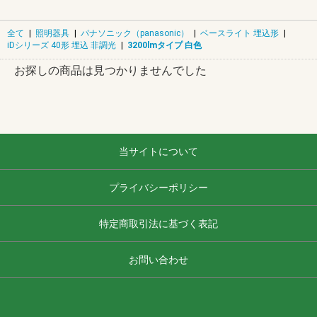
全て
|
照明器具
|
パナソニック（panasonic）
|
ベースライト 埋込形
|
iDシリーズ 40形 埋込 非調光
|
3200lmタイプ 白色
お探しの商品は見つかりませんでした
当サイトについて
プライバシーポリシー
特定商取引法に基づく表記
お問い合わせ