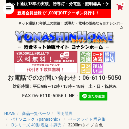
ネット通販18年の実績。誘導灯・分電盤・照明器具・ケ
0
新規会員登録で1,000円OFFクーポン発行中！
ーブル等 様々な資材を取り扱っています。
ネット通販10年以上の実績！ 誘導灯・電材の販売ならヨナシンホー
ム
お電話でのお問い合わせ：06-6110-5050
対応時間：平日9時～12時 / 13時～18時 土・日・祝休み
FAX:06-6110-5056 LINE：
HOME
商品一覧ページ
照明器具
パナソニック（panasonic）
ベースライト 埋込形
iDシリーズ 40形 埋込 非調光
3200lmタイプ 白色