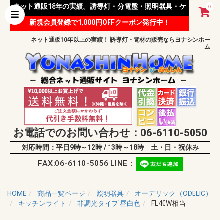
ネット通販18年の実績。誘導灯・分電盤・照明器具・ケ
0
新規会員登録で1,000円OFFクーポン発行中！
ーブル等 様々な資材を取り扱っています。
ネット通販10年以上の実績！ 誘導灯・電材の販売ならヨナシンホー
ム
お電話でのお問い合わせ：06-6110-5050
対応時間：平日9時～12時 / 13時～18時 土・日・祝休み
FAX:06-6110-5056 LINE：
HOME
商品一覧ページ
照明器具
オーデリック（ODELIC）
キッチンライト
非調光タイプ 昼白色
FL40W相当