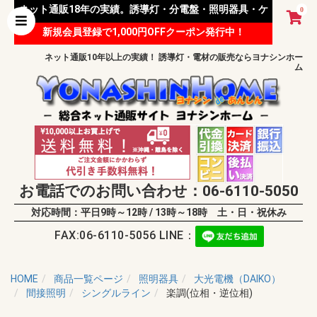
ネット通販18年の実績。誘導灯・分電盤・照明器具・ケ
0
新規会員登録で1,000円OFFクーポン発行中！
ーブル等 様々な資材を取り扱っています。
ネット通販10年以上の実績！ 誘導灯・電材の販売ならヨナシンホー
ム
お電話でのお問い合わせ：06-6110-5050
対応時間：平日9時～12時 / 13時～18時 土・日・祝休み
FAX:06-6110-5056 LINE：
HOME
商品一覧ページ
照明器具
大光電機（DAIKO）
間接照明
シングルライン
楽調(位相・逆位相)