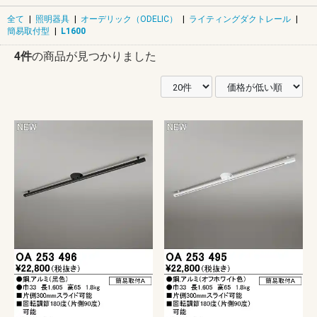
全て
|
照明器具
|
オーデリック（ODELIC）
|
ライティングダクトレール
|
簡易取付型
|
L1600
4件
の商品が見つかりました