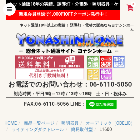
ネット通販18年の実績。誘導灯・分電盤・照明器具・ケ
0
新規会員登録で1,000円OFFクーポン発行中！
ーブル等 様々な資材を取り扱っています。
ネット通販10年以上の実績！ 誘導灯・電材の販売ならヨナシンホー
ム
お電話でのお問い合わせ：06-6110-5050
対応時間：平日9時～12時 / 13時～18時 土・日・祝休み
FAX:06-6110-5056 LINE：
HOME
商品一覧ページ
照明器具
オーデリック（ODELIC）
ライティングダクトレール
簡易取付型
L1600