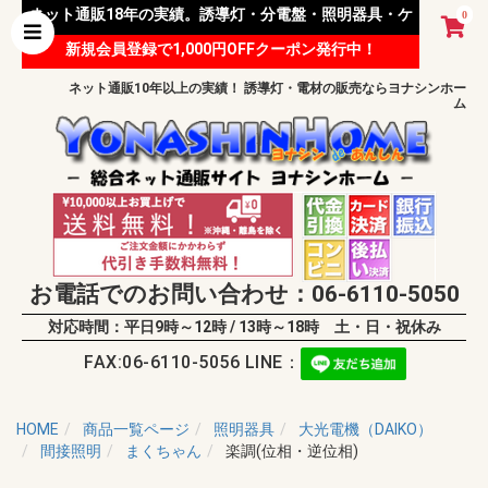
ネット通販18年の実績。誘導灯・分電盤・照明器具・ケ
0
新規会員登録で1,000円OFFクーポン発行中！
ーブル等 様々な資材を取り扱っています。
ネット通販10年以上の実績！ 誘導灯・電材の販売ならヨナシンホー
ム
お電話でのお問い合わせ：06-6110-5050
対応時間：平日9時～12時 / 13時～18時 土・日・祝休み
FAX:06-6110-5056 LINE：
HOME
商品一覧ページ
照明器具
大光電機（DAIKO）
間接照明
まくちゃん
楽調(位相・逆位相)