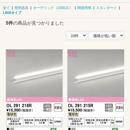
全て
|
照明器具
|
オーデリック（ODELIC）
|
間接照明
|
スタンダード
|
L600タイプ
5件
の商品が見つかりました