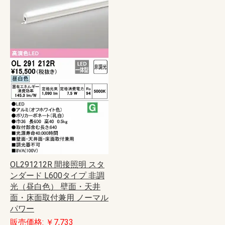
OL291212R 間接照明 スタ
ンダード L600タイプ 非調
光（昼白色） 壁面・天井
面・床面取付兼用 ノーマル
パワー
販売価格: ￥7,733