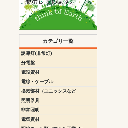
カテゴリ一覧
誘導灯(非常灯)
一般型
一般型(みる
一般型長時間
一般型長時間
点滅形
誘導音付点
防湿・防雨
防湿・防雨
防湿・防雨形
クリーンル
床埋込型
防爆型
客席誘導灯
誘導灯リニ
誘導灯ガー
交換電池（
誘導灯交換
本体単体
パネル単体
リモコン
ク機能付)パ
けバッテリー
用）
クス
分電盤
標準分電盤
電化対応
創エネ対応
あんしん機
分電盤補修
分電盤用ブ
プラスばん
フリーボッ
リニューア
WHMボック
WHM取付ボ
露出化粧枠
半埋込化粧
住宅分電盤
テンパール
電設資材
パナソニック（
神保電器配
東芝配線器
未来工業製
三菱電機
明工社製品
テンパール
電線・ケーブル
切断対応
定尺
換気部材（ユニックスなど
温度ヒュー
フィルター
防虫網
樹脂製グリ
スリーブキ
レジスター
ALCスリーブ-
ACEジョイ
ACEスリー
ACE止水板
厚型 グリル
薄型 グリル
中型 グリル
外風対策 角
外風対策 角
外風対策（
外風対策 丸
外風対策 丸
軒天井用 グ
床下通気用 
給気電動シ
パイプフー
ウェザーカ
防音フード
差圧式吸気
防火ダンパ
風量調整ダ
逆風止ダン
サイレンサ
止水板
UKDF風向
消音・フレ
耐火パテ
照明器具
遠藤照明（E
オーデリック（
コイズミ照
大光電機（DA
東芝ライテ
パナソニック（
三菱電機
クラコ
非常照明
ODELIC非常
三菱非常灯
東芝LED非
パナソニック
電気資材
端子台
碍子
圧着端子・
差込みコネ
リレー
インシュロ
日動電工製
ねじなし電
ねじ付き電
厚鋼電線管Z
ボックス・
樹脂製ボッ
CD管・PF
金物類
雑材
エフレック