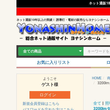
ネット通販1
ネット通販10年以上の実績！ 誘導灯・電材の販売ならヨナシンホーム
お気に入りリスト
HOME
ようこそ
3200l
ゲスト
様
ログイン
全て
|
照
新規会員登録はこちら
3200l
パスワードを忘れた方はこちら