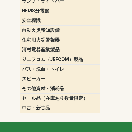
ランプ・ライトバー
パナソニック(P
東芝ライテ
ENDO（遠
三菱電機
HEMS分電盤
マルチ通信
安全標識
誘導標識
自動火災報知設備
パナソニック（
ホーチキ（HO
能美防災（N
ニッタン（NI
住宅用火災警報器
けむり当番
ねつ当番
ガス当番
河村電器産業製品
キャビネッ
動力分電盤
ジェフコム（JEFCOM）製品
LANツール
LEDイルミ
アンカー・
エアコン部
ケーブル保
ケーブル索
リール
作業工具
作業用照明
切削工具
収納機器・
検電器・計
腰回り品・
通線工具
電設化成品
高所作業ポ
パーツ＆ツ
バス・洗面・トイレ
便座
スピーカー
天井スピー
壁掛型スピ
ホーンスピ
コラムスピ
コンパクト
モニタース
インテリア
スピーカー
防滴型スピ
ホール用ス
マルチユー
その他資材・消耗品
ビニールテープ
自己融着テ
養生テープ
丸エフ
ネオシール
セール品（在庫あり数量限定）
照明器具
換気スイッ
ランプ・電
その他資材
中古・新古品
配線器具
照明器具