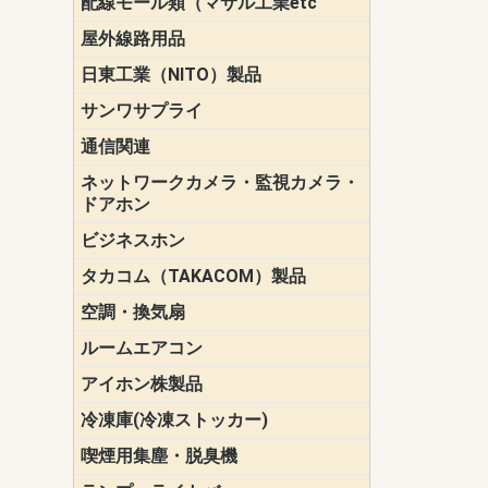
配線モール類（マサル工業etc
壁面用配線
光ファイバ
その他壁面
メタルモー
メタルエフ
ダクトモー
床面用配線
モール備品
エフ）
ー・Gモール
屋外線路用品
PE支線ガー
ケーブル標
オプトケー
ザ・鳥獣害
自在バンド
電柱標識板
キラベルト
4mm電線防
SZスリーブ
スパイラル
支線ガード
保護カバー
日東工業（NITO）製品
カバースイ
キャビネッ
小型動力分
システムラ
端子台
盤用パーツ
プラボック
ブレーカ
サンワサプライ
ペリフェラ
タップ・UP
ケーブル
インク・用
アクセサリ
LAN
DOS／Vパ
通信関連
保安器
プロテクタ
ローゼット
工具・試験
端子取付金
端子板
端末装置
配線用金具
モジュラー
LAN圧着工
ルータ
エッジスイ
ネットワークカメラ・監視カメラ・
NSK（日本
パナソニック(P
ドアホン
ビジネスホン
日立（HITAC
ナカヨ
NEC
OKI
ヘッドセッ
ヤコブイェ
タカコム（TAKACOM）製品
通話録音
留守番電話
音声応答転
緊急情報伝
日課放送
空調・換気扇
標準換気扇
ダクト換気
有圧換気扇
インダクト
パイプファ
シロッコフ
斜流ダクト
エアカーテ
システム部
ルームエアコン
三菱電機(MIT
ダイキン(DAI
アイホン株製品
テレビドア
ドアホン親
ドアホン子
冷凍庫(冷凍ストッカー)
喫煙用集塵・脱臭機
スモークダ