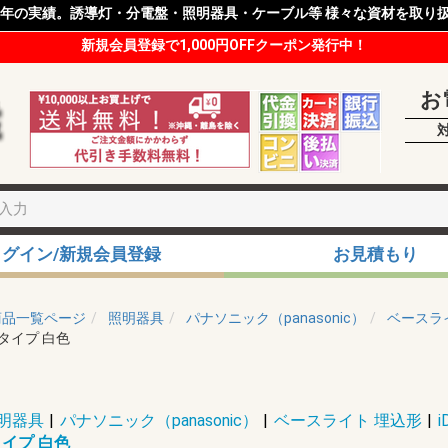
8年の実績。誘導灯・分電盤・照明器具・ケーブル等 様々な資材を取り
新規会員登録で1,000円OFFクーポン発行中！
お
ログイン/新規会員登録
お見積もり
商品一覧ページ
照明器具
パナソニック（panasonic）
ベースラ
mタイプ 白色
明器具
|
パナソニック（panasonic）
|
ベースライト 埋込形
|
mタイプ 白色