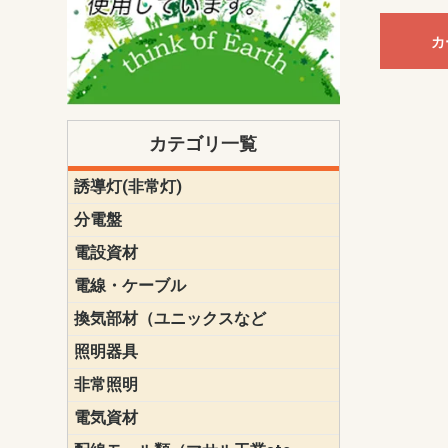
カ
カテゴリ一覧
誘導灯(非常灯)
一般型
一般型(みる
一般型長時間
一般型長時間
点滅形
誘導音付点
防湿・防雨
防湿・防雨
防湿・防雨形
クリーンル
床埋込型
防爆型
客席誘導灯
誘導灯リニ
誘導灯ガー
交換電池（
誘導灯交換
本体単体
パネル単体
リモコン
ク機能付)パ
けバッテリー
用）
クス
分電盤
標準分電盤
電化対応
創エネ対応
あんしん機
分電盤補修
分電盤用ブ
プラスばん
フリーボッ
リニューア
WHMボック
WHM取付ボ
露出化粧枠
半埋込化粧
住宅分電盤
テンパール
電設資材
パナソニック（
神保電器配
東芝配線器
未来工業製
三菱電機
明工社製品
テンパール
電線・ケーブル
切断対応
定尺
換気部材（ユニックスなど
温度ヒュー
フィルター
防虫網
樹脂製グリ
スリーブキ
レジスター
ALCスリーブ-
ACEジョイ
ACEスリー
ACE止水板
厚型 グリル
薄型 グリル
中型 グリル
外風対策 角
外風対策 角
外風対策（
外風対策 丸
外風対策 丸
軒天井用 グ
床下通気用 
給気電動シ
パイプフー
ウェザーカ
防音フード
差圧式吸気
防火ダンパ
風量調整ダ
逆風止ダン
サイレンサ
止水板
UKDF風向
消音・フレ
耐火パテ
照明器具
遠藤照明（E
オーデリック（
コイズミ照
大光電機（DA
東芝ライテ
パナソニック（
三菱電機
クラコ
非常照明
ODELIC非常
三菱非常灯
東芝LED非
パナソニック
電気資材
端子台
碍子
圧着端子・
差込みコネ
リレー
インシュロ
日動電工製
ねじなし電
ねじ付き電
厚鋼電線管Z
ボックス・
樹脂製ボッ
CD管・PF
金物類
雑材
エフレック