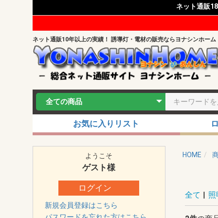
ネット通販1
ネット通販10年以上の実績！ 誘導灯・電材の販売ならヨナシンホーム
お気に入りリスト
HOME
ようこそ
ゲスト
様
ログイン
全て
|
照
新規会員登録はこちら
パスワードを忘れた方はこちら