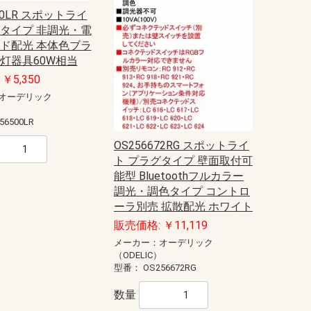
00LR スポットライ
グタイプ 非調光・電
イド配光 本体色ブラ
熱灯器具60W相当
￥5,350
オーデリック
）
56500LR
OS256672RG スポットライ
ト プラグタイプ 壁面取付可
能型 Bluetoothフルカラー
調光・調色タイプ コントロ
ーラ別売 拡散配光 ホワイト
販売価格: ￥11,119
メーカー：オーデリック
（ODELIC）
型番：
OS256672RG
数量