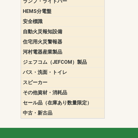
ランプ・ライトバー
パナソニック(P
東芝ライテ
ENDO（遠
三菱電機
HEMS分電盤
マルチ通信
安全標識
誘導標識
自動火災報知設備
パナソニック（
ホーチキ（HO
能美防災（N
ニッタン（NI
住宅用火災警報器
けむり当番
ねつ当番
ガス当番
河村電器産業製品
キャビネッ
動力分電盤
ジェフコム（JEFCOM）製品
LANツール
LEDイルミ
アンカー・
エアコン部
ケーブル保
ケーブル索
リール
作業工具
作業用照明
切削工具
収納機器・
検電器・計
腰回り品・
通線工具
電設化成品
高所作業ポ
パーツ＆ツ
バス・洗面・トイレ
便座
スピーカー
天井スピー
壁掛型スピ
ホーンスピ
コラムスピ
コンパクト
モニタース
インテリア
スピーカー
防滴型スピ
ホール用ス
マルチユー
その他資材・消耗品
ビニールテープ
自己融着テ
養生テープ
丸エフ
ネオシール
セール品（在庫あり数量限定）
照明器具
換気スイッ
ランプ・電
その他資材
中古・新古品
配線器具
照明器具