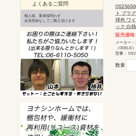
よくあるご質問
OS2565
ト プラ
個人様、業者様問わず
球色 ワ
会員登録なしでご購入頂けます
ック 白
販売価格: 
メーカー：
（ODELIC
型番：
OS2
数量