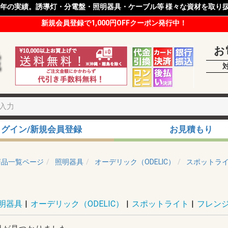
8年の実績。誘導灯・分電盤・照明器具・ケーブル等 様々な資材を取り
新規会員登録で1,000円OFFクーポン発行中！
お
ログイン/新規会員登録
お見積もり
商品一覧ページ
照明器具
オーデリック（ODELIC）
スポットラ
明器具
|
オーデリック（ODELIC）
|
スポットライト
|
フレンジ