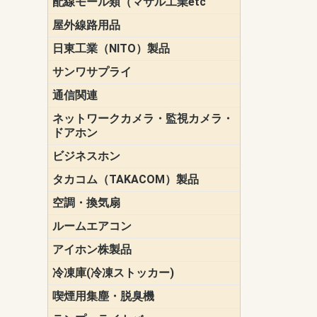
配線モール類（マサル工業etc
壁面用配線
光ファイバ
その他壁面
メタルモー
メタルエフ
ダクトモー
床面用配線
モール備品
エフ）
ー・Gモール
屋外線路用品
PE支線ガー
ケーブル標
オプトケー
ザ・鳥獣害
自在バンド
電柱標識板
キラベルト
4mm電線防
SZスリーブ
スパイラル
支線ガード
保護カバー
日東工業（NITO）製品
カバースイ
キャビネッ
小型動力分
システムラ
端子台
盤用パーツ
プラボック
ブレーカ
サンワサプライ
ペリフェラ
タップ・UP
ケーブル
インク・用
アクセサリ
LAN
DOS／Vパ
通信関連
保安器
プロテクタ
ローゼット
工具・試験
端子取付金
端子板
端末装置
配線用金具
モジュラー
LAN圧着工
ルータ
エッジスイ
ネットワークカメラ・監視カメラ・
NSK（日本
パナソニック(P
ドアホン
ビジネスホン
日立（HITAC
ナカヨ
NEC
OKI
ヘッドセッ
ヤコブイェ
タカコム（TAKACOM）製品
通話録音
留守番電話
音声応答転
緊急情報伝
日課放送
空調・換気扇
標準換気扇
ダクト換気
有圧換気扇
インダクト
パイプファ
シロッコフ
斜流ダクト
エアカーテ
システム部
ルームエアコン
三菱電機(MIT
ダイキン(DAI
アイホン株製品
テレビドア
ドアホン親
ドアホン子
冷凍庫(冷凍ストッカー)
喫煙用集塵・脱臭機
スモークダ