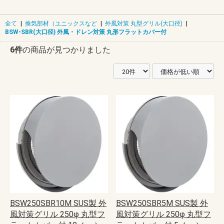
全て
|
換気部材（ユニックスなど
|
外風対策 丸型グリル(大口径)
|
BSW-SBR(大口径) 外風・ドレン対策 丸形フラットカバー付
6件
の商品が見つかりました
BSW250SBR10M SUS製 外
BSW250SBR5M SUS製 外
風対策グリル 250φ 丸型フ
風対策グリル 250φ 丸型フ