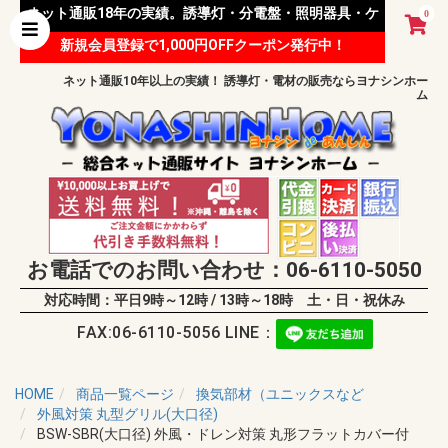
ネット通販18年の実績。誘導灯・分電盤・照明器具・ケ
0
新規会員登録で1,000円OFFクーポン発行中！
ーブル等 様々な資材を取り扱っています。
ネット通販10年以上の実績！ 誘導灯・電材の販売ならヨナシンホー
ム
お電話でのお問い合わせ：06-6110-5050
対応時間：平日9時～12時 / 13時～18時 土・日・祝休み
FAX:06-6110-5056 LINE：
HOME
商品一覧ページ
換気部材（ユニックスなど
外風対策 丸型グリル(大口径)
BSW-SBR(大口径) 外風・ドレン対策 丸形フラットカバー付