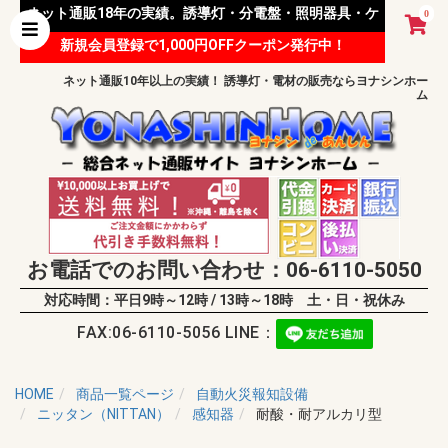
ネット通販18年の実績。誘導灯・分電盤・照明器具・ケ
0
新規会員登録で1,000円OFFクーポン発行中！
ーブル等 様々な資材を取り扱っています。
ネット通販10年以上の実績！ 誘導灯・電材の販売ならヨナシンホー
ム
お電話でのお問い合わせ：06-6110-5050
対応時間：平日9時～12時 / 13時～18時 土・日・祝休み
FAX:06-6110-5056 LINE：
HOME
商品一覧ページ
自動火災報知設備
ニッタン（NITTAN）
感知器
耐酸・耐アルカリ型