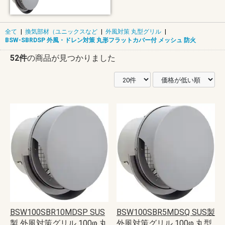
全て
|
換気部材（ユニックスなど
|
外風対策 丸型グリル
|
BSW-SBRDSP 外風・ドレン対策 丸形フラットカバー付 メッシュ 防火
52件
の商品が見つかりました
BSW100SBR10MDSP SUS
BSW100SBR5MDSQ SUS製
製 外風対策グリル 100φ 丸
外風対策グリル 100φ 丸型