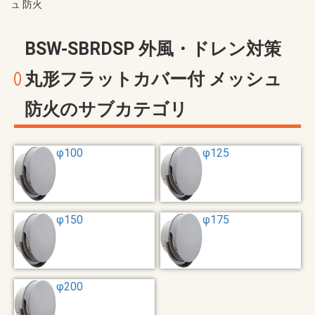
ュ 防火
BSW-SBRDSP 外風・ドレン対策
丸形フラットカバー付 メッシュ
防火のサブカテゴリ
φ100
φ125
φ150
φ175
φ200