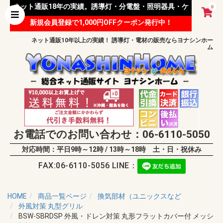
ネット通販18年の実績。誘導灯・分電盤・照明器具・ケ
0
新規会員登録で1,000円OFFクーポン発行中！
ーブル等 様々な資材を取り扱っています。
ネット通販10年以上の実績！ 誘導灯・電材の販売ならヨナシンホー
ム
お電話でのお問い合わせ：06-6110-5050
対応時間：平日9時～12時 / 13時～18時 土・日・祝休み
FAX:06-6110-5056 LINE：
HOME
商品一覧ページ
換気部材（ユニックスなど
外風対策 丸型グリル
BSW-SBRDSP 外風・ドレン対策 丸形フラットカバー付 メッシ