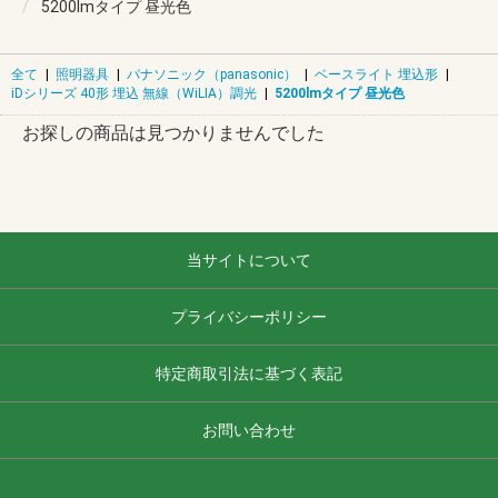
5200lmタイプ 昼光色
全て
|
照明器具
|
パナソニック（panasonic）
|
ベースライト 埋込形
|
iDシリーズ 40形 埋込 無線（WiLIA）調光
|
5200lmタイプ 昼光色
お探しの商品は見つかりませんでした
当サイトについて
プライバシーポリシー
特定商取引法に基づく表記
お問い合わせ