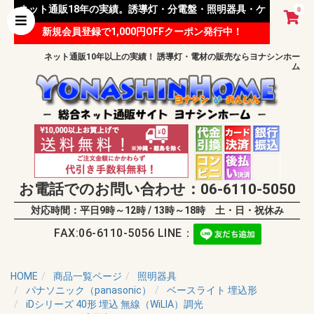
ネット通販18年の実績。誘導灯・分電盤・照明器具・ケ
0
新規会員登録で1,000円OFFクーポン発行中！
ーブル等 様々な資材を取り扱っています。
ネット通販10年以上の実績！ 誘導灯・電材の販売ならヨナシンホー
ム
お電話でのお問い合わせ：06-6110-5050
対応時間：平日9時～12時 / 13時～18時 土・日・祝休み
FAX:06-6110-5056 LINE：
HOME
商品一覧ページ
照明器具
パナソニック（panasonic）
ベースライト 埋込形
iDシリーズ 40形 埋込 無線（WiLIA）調光