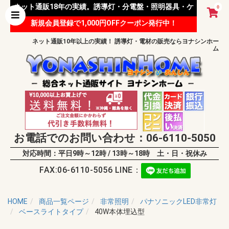
ネット通販18年の実績。誘導灯・分電盤・照明器具・ケ
0
新規会員登録で1,000円OFFクーポン発行中！
ーブル等 様々な資材を取り扱っています。
ネット通販10年以上の実績！ 誘導灯・電材の販売ならヨナシンホー
ム
お電話でのお問い合わせ：06-6110-5050
対応時間：平日9時～12時 / 13時～18時 土・日・祝休み
FAX:06-6110-5056 LINE：
HOME
商品一覧ページ
非常照明
パナソニックLED非常灯
ベースライトタイプ
40W本体埋込型