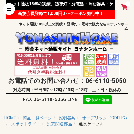
ネット通販18年の実績。誘導灯・分電盤・照明器具・ケ
0
新規会員登録で1,000円OFFクーポン発行中！
ーブル等 様々な資材を取り扱っています。
ネット通販10年以上の実績！ 誘導灯・電材の販売ならヨナシンホー
ム
お電話でのお問い合わせ：06-6110-5050
対応時間：平日9時～12時 / 13時～18時 土・日・祝休み
FAX:06-6110-5056 LINE：
HOME
商品一覧ページ
照明器具
オーデリック（ODELIC）
スポットライト
別売関連部品
延長ケーブル