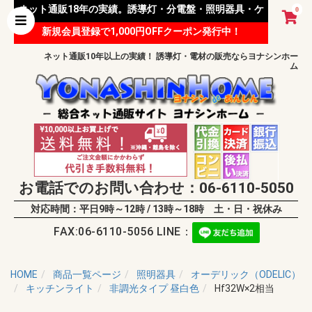
ネット通販18年の実績。誘導灯・分電盤・照明器具・ケ
0
新規会員登録で1,000円OFFクーポン発行中！
ーブル等 様々な資材を取り扱っています。
ネット通販10年以上の実績！ 誘導灯・電材の販売ならヨナシンホー
ム
お電話でのお問い合わせ：06-6110-5050
対応時間：平日9時～12時 / 13時～18時 土・日・祝休み
FAX:06-6110-5056 LINE：
HOME
商品一覧ページ
照明器具
オーデリック（ODELIC）
キッチンライト
非調光タイプ 昼白色
Hf32W×2相当