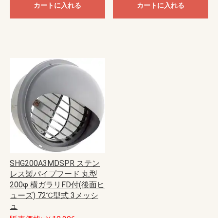
カートに入れる
カートに入れる
SHG200A3MDSPR ステン
レス製パイプフード 丸型
200φ 横ガラリFD付(後面ヒ
ューズ) 72℃型式 3メッシ
ュ