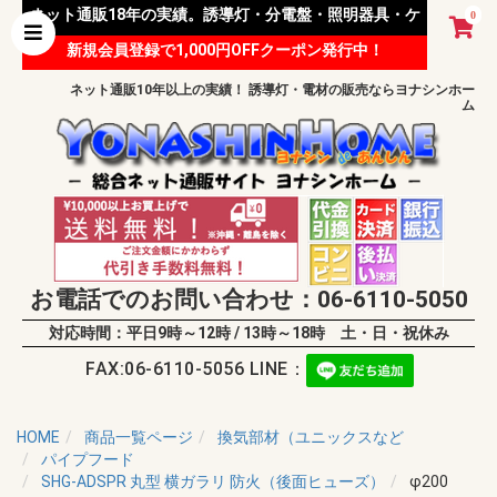
ネット通販18年の実績。誘導灯・分電盤・照明器具・ケ
0
新規会員登録で1,000円OFFクーポン発行中！
ーブル等 様々な資材を取り扱っています。
ネット通販10年以上の実績！ 誘導灯・電材の販売ならヨナシンホー
ム
お電話でのお問い合わせ：06-6110-5050
対応時間：平日9時～12時 / 13時～18時 土・日・祝休み
FAX:06-6110-5056 LINE：
HOME
商品一覧ページ
換気部材（ユニックスなど
パイプフード
SHG-ADSPR 丸型 横ガラリ 防火（後面ヒューズ）
φ200