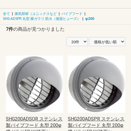
全て
|
換気部材（ユニックスなど
|
パイプフード
|
SHG-ADSPR 丸型 横ガラリ 防火（後面ヒューズ）
|
φ200
7件
の商品が見つかりました
SHG200ADSQR ステンレス
SHG200ADSPR ステンレス
製パイプフード 丸型 200φ
製パイプフード 丸型 200φ