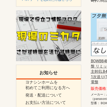
6件
の商
BQWB8
盤 リミ
主幹ELB4
お知らせ
1次送り(
ヨナシンホームを
電盤
初めてご利用になる方へ
販売価格: 
発送・配送について
メーカー：
（panason
お支払い方法について
型番：
BQW