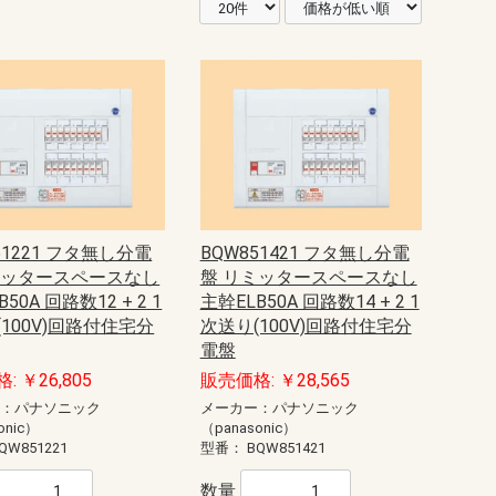
51221 フタ無し分電
BQW851421 フタ無し分電
ミッタースペースなし
盤 リミッタースペースなし
50A 回路数12 + 2 1
主幹ELB50A 回路数14 + 2 1
100V)回路付住宅分
次送り(100V)回路付住宅分
電盤
: ￥26,805
販売価格: ￥28,565
ー：パナソニック
メーカー：パナソニック
onic）
（panasonic）
QW851221
型番：
BQW851421
数量