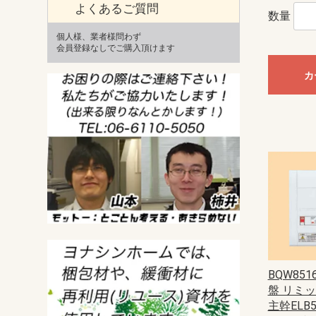
よくあるご質問
数量
個人様、業者様問わず
会員登録なしでご購入頂けます
カ
BQW85
盤 リミ
主幹ELB5