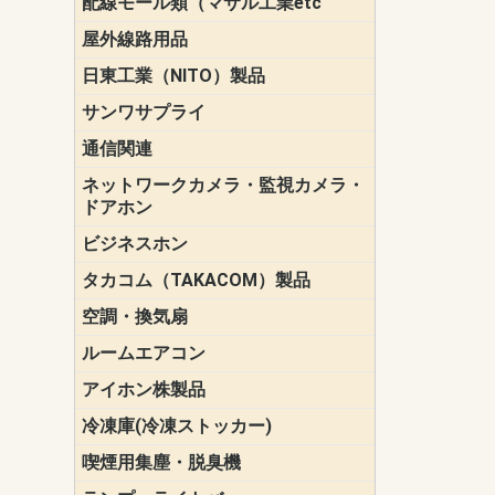
配線モール類（マサル工業etc
壁面用配線
光ファイバ
その他壁面
メタルモー
メタルエフ
ダクトモー
床面用配線
モール備品
エフ）
ー・Gモール
屋外線路用品
PE支線ガー
ケーブル標
オプトケー
ザ・鳥獣害
自在バンド
電柱標識板
キラベルト
4mm電線防
SZスリーブ
スパイラル
支線ガード
保護カバー
日東工業（NITO）製品
カバースイ
キャビネッ
小型動力分
システムラ
端子台
盤用パーツ
プラボック
ブレーカ
サンワサプライ
ペリフェラ
タップ・UP
ケーブル
インク・用
アクセサリ
LAN
DOS／Vパ
通信関連
保安器
プロテクタ
ローゼット
工具・試験
端子取付金
端子板
端末装置
配線用金具
モジュラー
LAN圧着工
ルータ
エッジスイ
ネットワークカメラ・監視カメラ・
NSK（日本
パナソニック(P
ドアホン
ビジネスホン
日立（HITAC
ナカヨ
NEC
OKI
ヘッドセッ
ヤコブイェ
タカコム（TAKACOM）製品
通話録音
留守番電話
音声応答転
緊急情報伝
日課放送
空調・換気扇
標準換気扇
ダクト換気
有圧換気扇
インダクト
パイプファ
シロッコフ
斜流ダクト
エアカーテ
システム部
ルームエアコン
三菱電機(MIT
ダイキン(DAI
アイホン株製品
テレビドア
ドアホン親
ドアホン子
冷凍庫(冷凍ストッカー)
喫煙用集塵・脱臭機
スモークダ