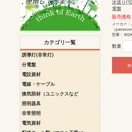
次送り(1
電盤
販売価格: 
メーカー：
（panason
型番：
BQW
カテゴリ一覧
数量
誘導灯(非常灯)
一般型
一般型(みる
一般型長時間
一般型長時間
点滅形
誘導音付点
防湿・防雨
防湿・防雨
防湿・防雨形
クリーンル
床埋込型
防爆型
客席誘導灯
誘導灯リニ
誘導灯ガー
交換電池（
誘導灯交換
本体単体
パネル単体
リモコン
ク機能付)パ
けバッテリー
用）
クス
分電盤
標準分電盤
電化対応
創エネ対応
あんしん機
分電盤補修
分電盤用ブ
プラスばん
フリーボッ
リニューア
WHMボック
WHM取付ボ
露出化粧枠
半埋込化粧
住宅分電盤
テンパール
カ
電設資材
パナソニック（
神保電器配
東芝配線器
未来工業製
三菱電機
明工社製品
テンパール
電線・ケーブル
切断対応
定尺
換気部材（ユニックスなど
温度ヒュー
フィルター
防虫網
樹脂製グリ
スリーブキ
レジスター
ALCスリーブ-
ACEジョイ
ACEスリー
ACE止水板
厚型 グリル
薄型 グリル
中型 グリル
外風対策 角
外風対策 角
外風対策（
外風対策 丸
外風対策 丸
軒天井用 グ
床下通気用 
給気電動シ
パイプフー
ウェザーカ
防音フード
差圧式吸気
防火ダンパ
風量調整ダ
逆風止ダン
サイレンサ
止水板
UKDF風向
消音・フレ
耐火パテ
照明器具
遠藤照明（E
オーデリック（
コイズミ照
大光電機（DA
東芝ライテ
パナソニック（
三菱電機
クラコ
非常照明
ODELIC非常
三菱非常灯
東芝LED非
パナソニック
電気資材
端子台
碍子
圧着端子・
差込みコネ
リレー
インシュロ
日動電工製
ねじなし電
ねじ付き電
厚鋼電線管Z
ボックス・
樹脂製ボッ
CD管・PF
金物類
雑材
エフレック