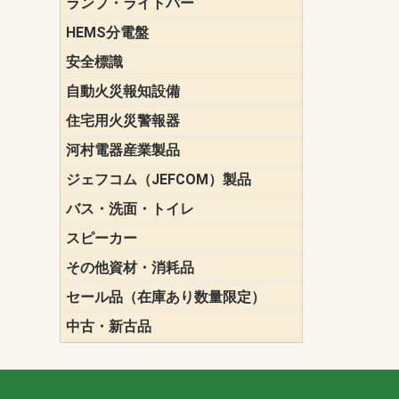
ランプ・ライトバー
パナソニック(P
東芝ライテ
ENDO（遠
三菱電機
HEMS分電盤
マルチ通信
安全標識
誘導標識
自動火災報知設備
パナソニック（
ホーチキ（HO
能美防災（N
ニッタン（NI
住宅用火災警報器
けむり当番
ねつ当番
ガス当番
河村電器産業製品
キャビネッ
動力分電盤
ジェフコム（JEFCOM）製品
LANツール
LEDイルミ
アンカー・
エアコン部
ケーブル保
ケーブル索
リール
作業工具
作業用照明
切削工具
収納機器・
検電器・計
腰回り品・
通線工具
電設化成品
高所作業ポ
パーツ＆ツ
バス・洗面・トイレ
便座
スピーカー
天井スピー
壁掛型スピ
ホーンスピ
コラムスピ
コンパクト
モニタース
インテリア
スピーカー
防滴型スピ
ホール用ス
マルチユー
その他資材・消耗品
ビニールテープ
自己融着テ
養生テープ
丸エフ
ネオシール
セール品（在庫あり数量限定）
照明器具
換気スイッ
ランプ・電
その他資材
中古・新古品
配線器具
照明器具