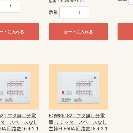
型番：
BQWB851021
数量
ートに入れる
カートに入れる
1621 フタ無し分電
BQW861821 フタ無し分電
ッタースペースなし
盤 リミッタースペースなし
0A 回路数16 + 2 1
主幹ELB60A 回路数18 + 2 1