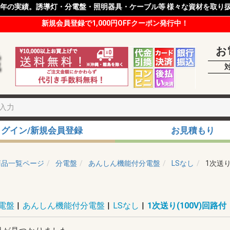
8年の実績。誘導灯・分電盤・照明器具・ケーブル等 様々な資材を取り
新規会員登録で1,000円OFFクーポン発行中！
お
ログイン/新規会員登録
お見積もり
商品一覧ページ
分電盤
あんしん機能付分電盤
LSなし
1次送り
電盤
|
あんしん機能付分電盤
|
LSなし
|
1次送り(100V)回路付