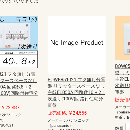
品が見つかりました
BQW8
盤 リ
4821 フタ無し分電
主幹ELB
BQWB851021 フタ無し分電
ッタースペースなし
次送り(
盤 リミッタースペースなし
0A 回路数8 + 2
電盤
主幹ELB50A 回路数10 + 2 1
100V)回路付住宅分
次送り(100V)回路付住宅分
販売価格
電盤
メーカ
￥22,487
（panas
販売価格: ￥24,555
パナソニック
型番：
B
ic）
メーカー：パナソニック
B84821
（panasonic）
数量