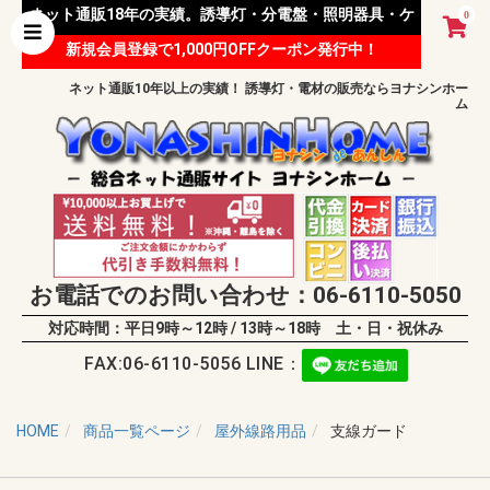
ネット通販18年の実績。誘導灯・分電盤・照明器具・ケ
0
新規会員登録で1,000円OFFクーポン発行中！
ーブル等 様々な資材を取り扱っています。
ネット通販10年以上の実績！ 誘導灯・電材の販売ならヨナシンホー
ム
お電話でのお問い合わせ：06-6110-5050
対応時間：平日9時～12時 / 13時～18時 土・日・祝休み
FAX:06-6110-5056 LINE：
HOME
商品一覧ページ
屋外線路用品
支線ガード